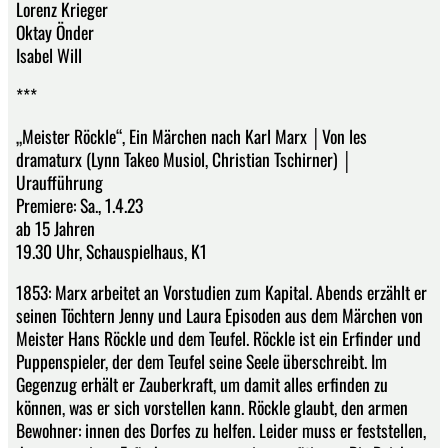
Lorenz Krieger
Oktay Önder
Isabel Will
***
„Meister Röckle“, Ein Märchen nach Karl Marx │Von les
dramaturx (Lynn Takeo Musiol, Christian Tschirner) │
Uraufführung
Premiere: Sa., 1.4.23
ab 15 Jahren
19.30 Uhr, Schauspielhaus, K1
1853: Marx arbeitet an Vorstudien zum Kapital. Abends erzählt er
seinen Töchtern Jenny und Laura Episoden aus dem Märchen von
Meister Hans Röckle und dem Teufel. Röckle ist ein Erfinder und
Puppenspieler, der dem Teufel seine Seele überschreibt. Im
Gegenzug erhält er Zauberkraft, um damit alles erfinden zu
können, was er sich vorstellen kann. Röckle glaubt, den armen
Bewohner: innen des Dorfes zu helfen. Leider muss er feststellen,