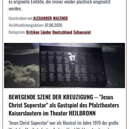
es originelle Einfälle, die immer wieder plastisch umgesetzt
werden.
Geschrieben von
ALEXANDER WALTHER
Veröffentlichungsdatum:
07.06.2026
Kategorien:
Kritiken
Länder
Deutschland
Schauspiel
BEWEGENDE SZENE DER KREUZIGUNG -- "Jesus
Christ Superstar" als Gastspiel des Pfalztheaters
Kaiserslautern im Theater HEILBRONN
"Jesus Christ Superstar" war als Musical im Jahre 1970 der große