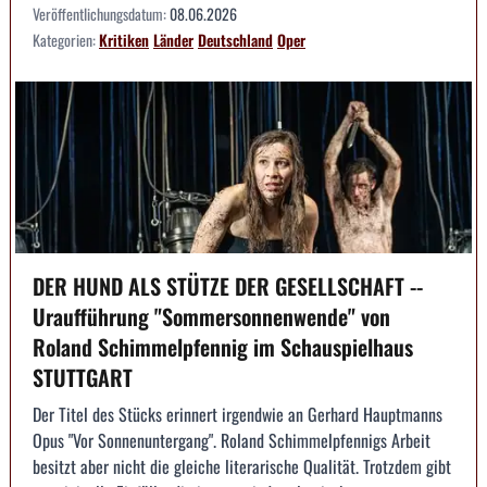
Veröffentlichungsdatum:
08.06.2026
Kategorien:
Kritiken
Länder
Deutschland
Oper
DER HUND ALS STÜTZE DER GESELLSCHAFT --
Uraufführung "Sommersonnenwende" von
Roland Schimmelpfennig im Schauspielhaus
STUTTGART
Der Titel des Stücks erinnert irgendwie an Gerhard Hauptmanns
Opus "Vor Sonnenuntergang". Roland Schimmelpfennigs Arbeit
besitzt aber nicht die gleiche literarische Qualität. Trotzdem gibt