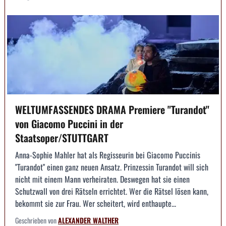
WELTUMFASSENDES DRAMA Premiere "Turandot"
von Giacomo Puccini in der
Staatsoper/STUTTGART
Anna-Sophie Mahler hat als Regisseurin bei Giacomo Puccinis
"Turandot" einen ganz neuen Ansatz. Prinzessin Turandot will sich
nicht mit einem Mann verheiraten. Deswegen hat sie einen
Schutzwall von drei Rätseln errichtet. Wer die Rätsel lösen kann,
bekommt sie zur Frau. Wer scheitert, wird enthaupte...
Geschrieben von
ALEXANDER WALTHER