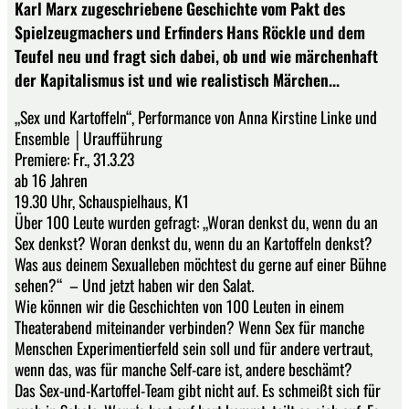
Karl Marx zugeschriebene Geschichte vom Pakt des
Spielzeugmachers und Erfinders Hans Röckle und dem
Teufel neu und fragt sich dabei, ob und wie märchenhaft
der Kapitalismus ist und wie realistisch Märchen...
„Sex und Kartoffeln“, Performance von Anna Kirstine Linke und
Ensemble │Uraufführung
Premiere: Fr., 31.3.23
ab 16 Jahren
19.30 Uhr, Schauspielhaus, K1
Über 100 Leute wurden gefragt: „Woran denkst du, wenn du an
Sex denkst? Woran denkst du, wenn du an Kartoffeln denkst?
Was aus deinem Sexualleben möchtest du gerne auf einer Bühne
sehen?“ – Und jetzt haben wir den Salat.
Wie können wir die Geschichten von 100 Leuten in einem
Theaterabend miteinander verbinden? Wenn Sex für manche
Menschen Experimentierfeld sein soll und für andere vertraut,
wenn das, was für manche Self-care ist, andere beschämt?
Das Sex-und-Kartoffel-Team gibt nicht auf. Es schmeißt sich für