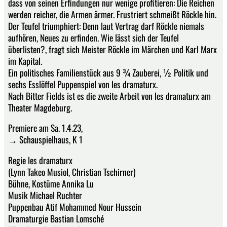
dass von seinen Erfindungen nur wenige profitieren: Die Reichen
werden reicher, die Armen ärmer. Frustriert schmeißt Röckle hin.
Der Teufel triumphiert: Denn laut Vertrag darf Röckle niemals
aufhören, Neues zu erfinden. Wie lässt sich der Teufel
überlisten?, fragt sich Meister Röckle im Märchen und Karl Marx
im Kapital.
Ein politisches Familienstück aus 9 ¾ Zauberei, ½ Politik und
sechs Esslöffel Puppenspiel von les dramaturx.
Nach Bitter Fields ist es die zweite Arbeit von les dramaturx am
Theater Magdeburg.
Premiere am Sa. 1.4.23,
→ Schauspielhaus, K 1
Regie les dramaturx
(Lynn Takeo Musiol, Christian Tschirner)
Bühne, Kostüme Annika Lu
Musik Michael Ruchter
Puppenbau Atif Mohammed Nour Hussein
Dramaturgie Bastian Lomsché