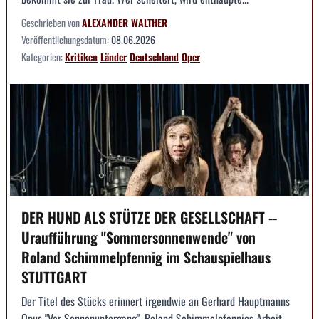
Geschrieben von
ALEXANDER WALTHER
Veröffentlichungsdatum:
08.06.2026
Kategorien:
Kritiken
Länder
Deutschland
Oper
DER HUND ALS STÜTZE DER GESELLSCHAFT --
Uraufführung "Sommersonnenwende" von
Roland Schimmelpfennig im Schauspielhaus
STUTTGART
Der Titel des Stücks erinnert irgendwie an Gerhard Hauptmanns
Opus "Vor Sonnenuntergang". Roland Schimmelpfennigs Arbeit