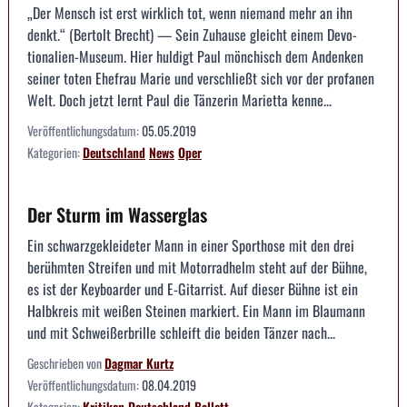
„Der Mensch ist erst wirklich tot, wenn niemand mehr an ihn
denkt.“ (Bertolt Brecht) — Sein Zuhause gleicht einem Devo­
tionalien-Museum. Hier huldigt Paul mönchisch dem Anden­ken
seiner toten Ehefrau Marie und verschließt sich vor der profanen
Welt. Doch jetzt lernt Paul die Tänzerin Mariet­ta kenne...
Veröffentlichungsdatum:
05.05.2019
Kategorien:
Deutschland
News
Oper
Der Sturm im Wasserglas
Ein schwarzgekleideter Mann in einer Sporthose mit den drei
berühmten Streifen und mit Motorradhelm steht auf der Bühne,
es ist der Keyboarder und E-Gitarrist. Auf dieser Bühne ist ein
Halbkreis mit weißen Steinen markiert. Ein Mann im Blaumann
und mit Schweißerbrille schleift die beiden Tänzer nach...
Geschrieben von
Dagmar Kurtz
Veröffentlichungsdatum:
08.04.2019
Kategorien:
Kritiken
Deutschland
Ballett