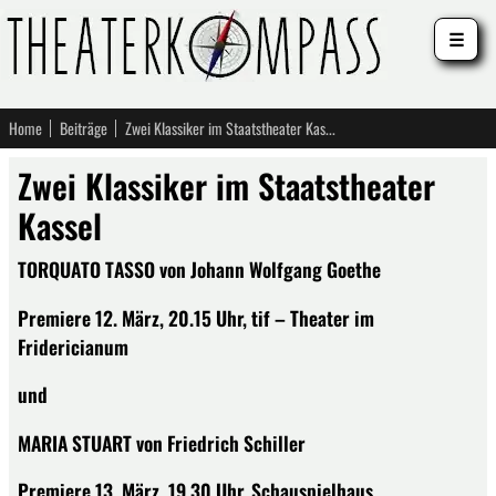
☰
Home
Beiträge
Zwei Klassiker im Staatstheater Kassel
Zwei Klassiker im Staatstheater
Kassel
TORQUATO TASSO von Johann Wolfgang Goethe
Premiere 12. März, 20.15 Uhr, tif – Theater im
Fridericianum
und
MARIA STUART von Friedrich Schiller
Premiere 13. März, 19.30 Uhr, Schauspielhaus