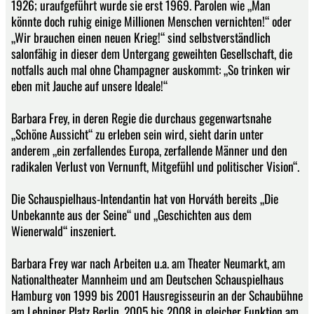
1926; uraufgeführt wurde sie erst 1969. Parolen wie „Man
könnte doch ruhig einige Millionen Menschen vernichten!“ oder
„Wir brauchen einen neuen Krieg!“ sind selbstverständlich
salonfähig in dieser dem Untergang geweihten Gesellschaft, die
notfalls auch mal ohne Champagner auskommt: „So trinken wir
eben mit Jauche auf unsere Ideale!“
Barbara Frey, in deren Regie die durchaus gegenwartsnahe
„Schöne Aussicht“ zu erleben sein wird, sieht darin unter
anderem „ein zerfallendes Europa, zerfallende Männer und den
radikalen Verlust von Vernunft, Mitgefühl und politischer Vision“.
Die Schauspielhaus-Intendantin hat von Horváth bereits „Die
Unbekannte aus der Seine“ und „Geschichten aus dem
Wienerwald“ inszeniert.
Barbara Frey war nach Arbeiten u.a. am Theater Neumarkt, am
Nationaltheater Mannheim und am Deutschen Schauspielhaus
Hamburg von 1999 bis 2001 Hausregisseurin an der Schaubühne
am Lehniner Platz Berlin, 2005 bis 2008 in gleicher Funktion am