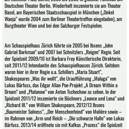
Deutschen Theater Berlin. Wiederholt inszenierte sie am Theater
Basel, am Bayerischen Staatsschauspiel in München („Onkel
Wanja“ wurde 2004 zum Berliner Theatertreffen eingeladen), am
Burgtheater Wien und bei den Salzburger Festspielen.
Am Schauspielhaus Zürich führte sie 2005 bei Ibsens „John
Gabriel Borkman“ und 2007 bei Schnitzlers „Reigen“ Regie. Seit
der Spielzeit 2009/10 ist Barbara Frey Künstlerische Direktorin,
seit 2011/12 Intendantin des Schauspielhauses Zürich. Seitdem
waren hier in ihrer Regie u.a. Schillers „Maria Stuart“,
Shakespeares „Was ihr wollt“, die Uraufführung „Malaga“ von
Lukas Bärfuss, das Edgar Allan Poe-Projekt „A Dream Within a
Dream“ und „Platonow“ von Anton Tschechow zu sehen. In der
Spielzeit 2011/12 inszenierte sie Büchners „Leonce und Lena“ und
„Richard III.“ von William Shakespeare, 2012/13 Ibsens
„Baumeister Solness“, „Der Menschenfeind“ von Molière sowie –
im Rahmen von „Arm und Reich – „Die schwarze Halle“ von Lukas
Bärfuss. 2013/14 eröffnete sie mit Kafkas „Prozess“ die Spielzeit