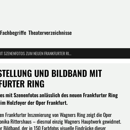
Fachbegriffe
Theaterverzeichnisse
„ZU SCHAUEN KAM ICH ...“ - AUSSTELLUNG UND BILDBAND MIT SZENENFOTOS ZUM NEUEN FRANKFURTER RING
SSTELLUNG UND BILDBAND MIT
FURTER RING
es mit Szenenfotos anlässlich des neuen Frankfurter Ring
 im Holzfoyer der Oper Frankfurt.
en Frankfurter Inszenierung von Wagners Ring zeigt die Oper
Monika Rittershaus – diesmal einzig Wagners Hauptwerk gewidmet.
er Bildband, der in 150 Farbfotos visuelle Eindrücke dieser