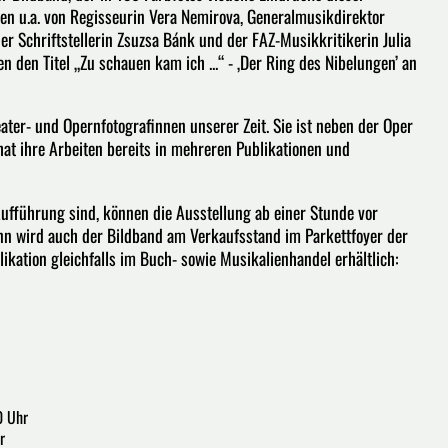
gen u.a. von Regisseurin Vera Nemirova, Generalmusikdirektor
r Schriftstellerin Zsuzsa Bánk und der FAZ-Musikkritikerin Julia
 den Titel „Zu schauen kam ich ...“ - ‚Der Ring des Nibelungen’ an
eater- und Opernfotografinnen unserer Zeit. Sie ist neben der Oper
hat ihre Arbeiten bereits in mehreren Publikationen und
 Aufführung sind, können die Ausstellung ab einer Stunde vor
nn wird auch der Bildband am Verkaufsstand im Parkettfoyer der
likation gleichfalls im Buch- sowie Musikalienhandel erhältlich:
0 Uhr
r