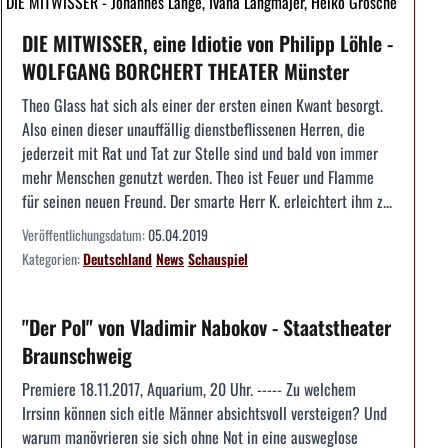
DIE MITWISSER - Johannes Lange, Ivana Langmajer, Heiko Grosche
DIE MITWISSER, eine Idiotie von Philipp Löhle -
WOLFGANG BORCHERT THEATER Münster
Theo Glass hat sich als einer der ersten einen Kwant besorgt.
Also einen dieser unauffällig dienstbeflissenen Herren, die
jederzeit mit Rat und Tat zur Stelle sind und bald von immer
mehr Menschen genutzt werden. Theo ist Feuer und Flamme
für seinen neuen Freund. Der smarte Herr K. erleichtert ihm z...
Veröffentlichungsdatum:
05.04.2019
Kategorien:
Deutschland
News
Schauspiel
"Der Pol" von Vladimir Nabokov - Staatstheater
Braunschweig
Premiere 18.11.2017, Aquarium, 20 Uhr. ----- Zu welchem
Irrsinn können sich eitle Männer absichtsvoll versteigen? Und
warum manövrieren sie sich ohne Not in eine ausweglose