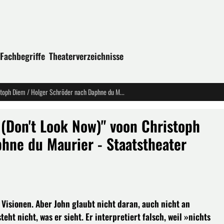
Fachbegriffe
Theaterverzeichnisse
"Wenn die Gondeln Trauer tragen (Don't Look Now)" voon Christoph Diem / Holger Schröder nach Daphne du Maurier - Staatstheater Braunschweig
(Don't Look Now)" voon Christoph
hne du Maurier - Staatstheater
 Visionen. Aber John glaubt nicht daran, auch nicht an
eht nicht, was er sieht. Er interpretiert falsch, weil »nichts