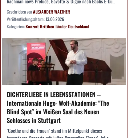
Rachmaninows Prelude, Gavotte & Gigue nach Bachs E-Du...
Geschrieben von
ALEXANDER WALTHER
Veröffentlichungsdatum:
13.06.2026
Kategorien:
Konzert
Kritiken
Länder
Deutschland
DICHTERLIEBE IN LEBENSSTATIONEN --
Internationale Hugo- Wolf-Akademie: "The
Blind Spot" im Weißen Saal des Neuen
Schlosses in Stuttgart
"Goethe und die Frauen" stand im Mittelpunkt dieses
besonderen Konzerts mit Julian Pregardien (Tenor), Julia