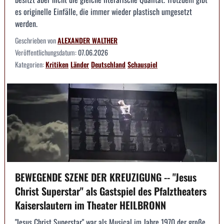
es originelle Einfälle, die immer wieder plastisch umgesetzt
werden.
Geschrieben von
ALEXANDER WALTHER
Veröffentlichungsdatum:
07.06.2026
Kategorien:
Kritiken
Länder
Deutschland
Schauspiel
BEWEGENDE SZENE DER KREUZIGUNG -- "Jesus
Christ Superstar" als Gastspiel des Pfalztheaters
Kaiserslautern im Theater HEILBRONN
"Jesus Christ Superstar" war als Musical im Jahre 1970 der große