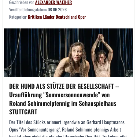
Geschrieben von
ALEXANDER WALTHER
Veröffentlichungsdatum:
08.06.2026
Kategorien:
Kritiken
Länder
Deutschland
Oper
DER HUND ALS STÜTZE DER GESELLSCHAFT --
Uraufführung "Sommersonnenwende" von
Roland Schimmelpfennig im Schauspielhaus
STUTTGART
Der Titel des Stücks erinnert irgendwie an Gerhard Hauptmanns
Opus "Vor Sonnenuntergang". Roland Schimmelpfennigs Arbeit
besitzt aber nicht die gleiche literarische Qualität. Trotzdem gibt