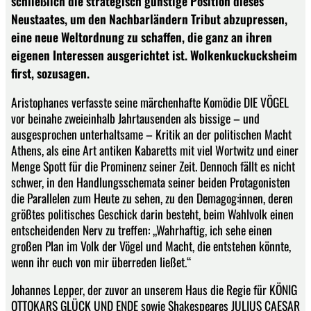
schließlich die strategisch günstige Position dieses
Neustaates, um den Nachbarländern Tribut abzupressen,
eine neue Weltordnung zu schaffen, die ganz an ihren
eigenen Interessen ausgerichtet ist. Wolkenkuckucksheim
first, sozusagen.
Aristophanes verfasste seine märchenhafte Komödie DIE VÖGEL
vor beinahe zweieinhalb Jahrtausenden als bissige – und
ausgesprochen unterhaltsame – Kritik an der politischen Macht
Athens, als eine Art antiken Kabaretts mit viel Wortwitz und einer
Menge Spott für die Prominenz seiner Zeit. Dennoch fällt es nicht
schwer, in den Handlungsschemata seiner beiden Protagonisten
die Parallelen zum Heute zu sehen, zu den Demagog:innen, deren
größtes politisches Geschick darin besteht, beim Wahlvolk einen
entscheidenden Nerv zu treffen: „Wahrhaftig, ich sehe einen
großen Plan im Volk der Vögel und Macht, die entstehen könnte,
wenn ihr euch von mir überreden ließet.“
Johannes Lepper, der zuvor an unserem Haus die Regie für KÖNIG
OTTOKARS GLÜCK UND ENDE sowie Shakespeares JULIUS CAESAR