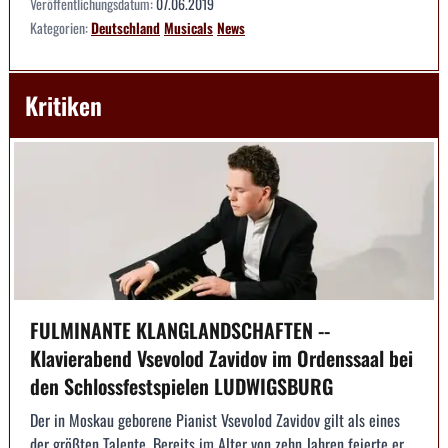
Veröffentlichungsdatum:
07.06.2019
Kategorien:
Deutschland
Musicals
News
Kritiken
FULMINANTE KLANGLANDSCHAFTEN --
Klavierabend Vsevolod Zavidov im Ordenssaal bei
den Schlossfestspielen LUDWIGSBURG
Der in Moskau geborene Pianist Vsevolod Zavidov gilt als eines
der größten Talente. Bereits im Alter von zehn Jahren feierte er