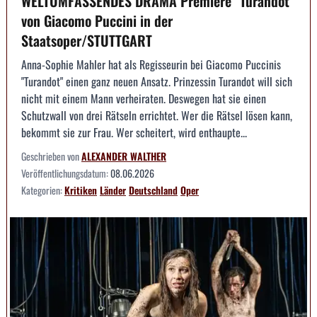
WELTUMFASSENDES DRAMA Premiere "Turandot"
von Giacomo Puccini in der
Staatsoper/STUTTGART
Anna-Sophie Mahler hat als Regisseurin bei Giacomo Puccinis
"Turandot" einen ganz neuen Ansatz. Prinzessin Turandot will sich
nicht mit einem Mann verheiraten. Deswegen hat sie einen
Schutzwall von drei Rätseln errichtet. Wer die Rätsel lösen kann,
bekommt sie zur Frau. Wer scheitert, wird enthaupte...
Geschrieben von
ALEXANDER WALTHER
Veröffentlichungsdatum:
08.06.2026
Kategorien:
Kritiken
Länder
Deutschland
Oper