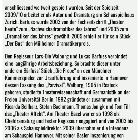
anschliessend weltweit gespielt wurden. Seit der Spielzeit
2009/10 arbeitet er als Autor und Dramaturg am Schauspielhaus
Zürich. Bärfuss wurde 2003 von der Fachzeitschrift „Theater
heute“ zum „Nachwuchsdramatiker des Jahres“ und 2005 zum
„Dramatiker des Jahres“ gewählt. 2005 erhielt er für sein Stück
„Der Bus“ den Mülheimer Dramatikerpreis.
Den Regisseur Lars-Ole Walburg und Lukas Bärfuss verbindet
eine langjährige Arbeitsbeziehung. So brachte dieser unter
anderem Bärfuss’ Stück „Die Probe“ an den Münchner
Kammerspielen zur Uraufführung und inszenierte in Hannover
dessen Fassung des „Parzival“. Walburg, 1965 in Rostock
geboren, studierte Theaterwissenschaft und Germanistik an der
Freien Universität Berlin. 1992 gründete er zusammen mit
Ricarda Beilharz, Stefan Bachmann, Thomas Jonigk und Tom Till
das „Theater Affekt“. Am Theater Basel war er ab 1998 als
Chefdramaturg und fester Regisseur engagiert und von 2003 bis
2006 als Schauspieldirektor. 2009 übernahm er die Intendanz
am Schauspiel Hannover. Mit seiner Basler Inszenierung von