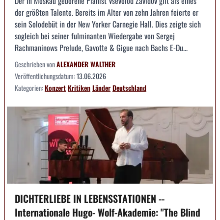
Der in Moskau geborene Pianist Vsevolod Zavidov gilt als eines
der größten Talente. Bereits im Alter von zehn Jahren feierte er
sein Solodebüt in der New Yorker Carnegie Hall. Dies zeigte sich
sogleich bei seiner fulminanten Wiedergabe von Sergej
Rachmaninows Prelude, Gavotte & Gigue nach Bachs E-Du...
Geschrieben von
ALEXANDER WALTHER
Veröffentlichungsdatum:
13.06.2026
Kategorien:
Konzert
Kritiken
Länder
Deutschland
DICHTERLIEBE IN LEBENSSTATIONEN --
Internationale Hugo- Wolf-Akademie: "The Blind