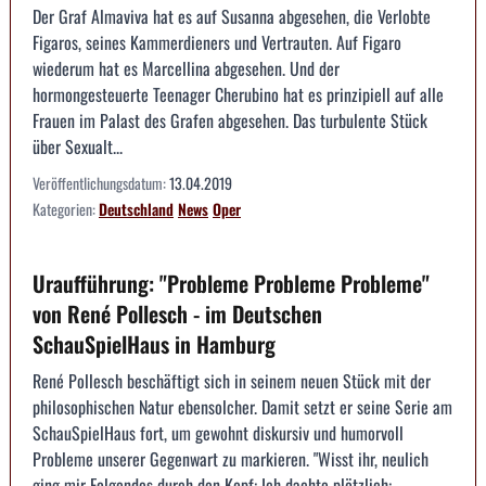
Der Graf Almaviva hat es auf Susanna abgesehen, die Verlobte
Figaros, seines Kammerdieners und Vertrauten. Auf Figaro
wiederum hat es Marcellina abgesehen. Und der
hormongesteuerte Teenager Cherubino hat es prinzipiell auf alle
Frauen im Palast des Grafen abgesehen. Das turbulente Stück
über Sexualt...
Veröffentlichungsdatum:
13.04.2019
Kategorien:
Deutschland
News
Oper
Uraufführung: "Probleme Probleme Probleme"
von René Pollesch - im Deutschen
SchauSpielHaus in Hamburg
René Pollesch beschäftigt sich in seinem neuen Stück mit der
philosophischen Natur ebensolcher. Damit setzt er seine Serie am
SchauSpielHaus fort, um gewohnt diskursiv und humorvoll
Probleme unserer Gegenwart zu markieren. "Wisst ihr, neulich
ging mir Folgendes durch den Kopf: Ich dachte plötzlich: ...