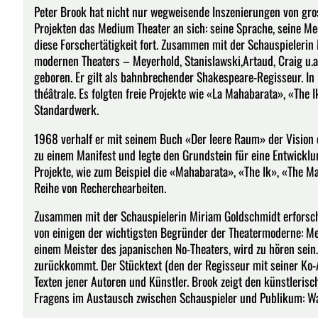
Peter Brook hat nicht nur wegweisende Inszenierungen von gro
Projekten das Medium Theater an sich: seine Sprache, seine Mec
diese Forschertätigkeit fort. Zusammen mit der Schauspielerin
modernen Theaters – Meyerhold, Stanislawski,Artaud, Craig u.
geboren. Er gilt als bahnbrechender Shakespeare-Regisseur. In 
théâtrale. Es folgten freie Projekte wie «La Mahabarata», «The
Standardwerk.
1968 verhalf er mit seinem Buch «Der leere Raum» der Vision e
zu einem Manifest und legte den Grundstein für eine Entwicklung
Projekte, wie zum Beispiel die «Mahabarata», «The Ik», «The 
Reihe von Recherchearbeiten.
Zusammen mit der Schauspielerin Miriam Goldschmidt erforscht
von einigen der wichtigsten Begründer der Theatermoderne: Meye
einem Meister des japanischen No-Theaters, wird zu hören sei
zurückkommt. Der Stücktext (den der Regisseur mit seiner Ko-A
Texten jener Autoren und Künstler. Brook zeigt den künstleris
Fragens im Austausch zwischen Schauspieler und Publikum: