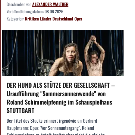
Geschrieben von
ALEXANDER WALTHER
Veröffentlichungsdatum:
08.06.2026
Kategorien:
Kritiken
Länder
Deutschland
Oper
DER HUND ALS STÜTZE DER GESELLSCHAFT --
Uraufführung "Sommersonnenwende" von
Roland Schimmelpfennig im Schauspielhaus
STUTTGART
Der Titel des Stücks erinnert irgendwie an Gerhard
Hauptmanns Opus "Vor Sonnenuntergang". Roland
Schimmelpfennigs Arbeit besitzt aber nicht die gleiche