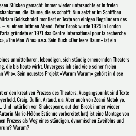
ssen Stücken gemacht. Immer wieder untersuchte er in freien
hanismen, die Räume, die es schafft. Nun setzt er im Schiffbau
 Miriam Goldschmidt montiert er Texte von einigen Begründern des
a. – zu einem intimen Abend. Peter Brook wurde 1925 in London
Paris gründete er 1971 das Centre international pour la recherche
 Ik», «The Man Who» u.v.a. Sein Buch «Der leere Raum» ist ein
ines unmittelbaren, lebendigen, sich ständig erneuernden Theaters
, die bis heute wirkt. Unvergesslich sind viele seiner freien
Man Who». Sein neuestes Projekt «Warum Warum» gehört in diese
 er den kreativen Prozess des Theaters. Ausgangspunkt sind Texte
rhold, Craig, Dullin, Artaud, u.a. Aber auch von Zeami Motokiyo,
n… Und natürlich von Shakespeare, auf den Brook immer wieder
utorin Marie-Hélène Estienne vorbereitet hat) ist eine Montage von
chen Prozess als Weg eines ständigen, dynamischen Zweifelns und
 Warum? Warum?