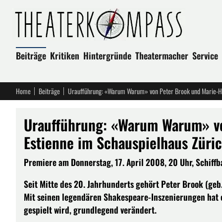
Beiträge
Kritiken
Hintergründe
Theatermacher
Service
Home
Beiträge
Uraufführung: «Warum Warum» von Peter Brook und Marie-Hé
Uraufführung: «Warum Warum» vo
Estienne im Schauspielhaus Züri
Premiere am Donnerstag, 17. April 2008, 20 Uhr, Schiffb
Seit Mitte des 20. Jahrhunderts gehört Peter Brook (ge
Mit seinen legendären Shakespeare-Inszenierungen hat er
gespielt wird, grundlegend verändert.