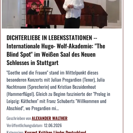
DICHTERLIEBE IN LEBENSSTATIONEN --
Internationale Hugo- Wolf-Akademie: "The
Blind Spot" im Weißen Saal des Neuen
Schlosses in Stuttgart
"Goethe und die Frauen" stand im Mittelpunkt dieses
besonderen Konzerts mit Julian Pregardien (Tenor), Julia
Nachtmann (Sprecherin) und Kristian Bezuidenhout
(Hammerflügel). Gleich zu Beginn faszinierte der "Prolog in
Leipzig: Käthchen" mit Franz Schuberts "Willkommen und
Abschied", wo Pregardien mi...
Geschrieben von
ALEXANDER WALTHER
Veröffentlichungsdatum:
12.06.2026
Kategorien:
Konzert
Kritiken
Länder
Deutschland