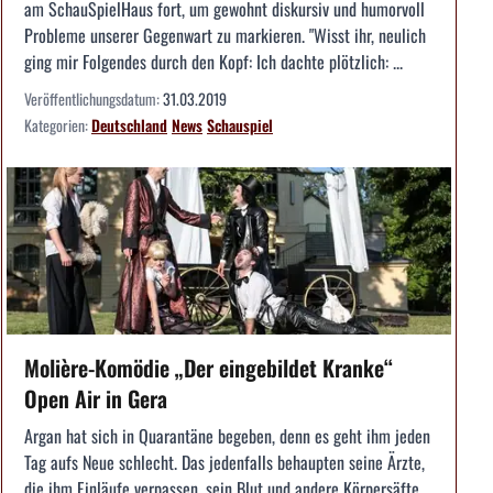
am SchauSpielHaus fort, um gewohnt diskursiv und humorvoll
Probleme unserer Gegenwart zu markieren. "Wisst ihr, neulich
ging mir Folgendes durch den Kopf: Ich dachte plötzlich: ...
Veröffentlichungsdatum:
31.03.2019
Kategorien:
Deutschland
News
Schauspiel
Molière-Komödie „Der eingebildet Kranke“
Open Air in Gera
Argan hat sich in Quarantäne begeben, denn es geht ihm jeden
Tag aufs Neue schlecht. Das jedenfalls behaupten seine Ärzte,
die ihm Einläufe verpassen, sein Blut und andere Körpersäfte