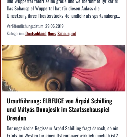
und Wuppertal feiert seine große und weltberühmte Lyrikerin!
Das Schauspiel Wuppertal hat für diesen Anlass die
Umsetzung ihres Theaterstücks ›IchundIch‹ als spartenübergr...
Veröffentlichungsdatum:
29.06.2019
Kategorien:
Deutschland
News
Schauspiel
Uraufführung: ELBFUGE von Árpád Schilling
und Mátyás Dunajcsik im Staatsschauspiel
Dresden
Der ungarische Regisseur Árpád Schilling fragt danach, ob ein
Erfolg im Westen für einen Osteuropäer wirklich möglich ist?