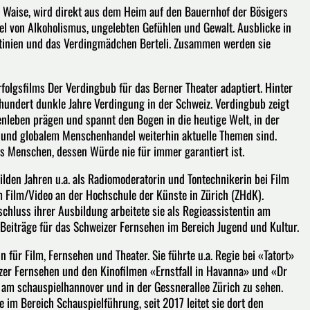
 Waise, wird direkt aus dem Heim auf den Bauernhof der Bösigers
el von Alkoholismus, ungelebten Gefühlen und Gewalt. Ausblicke in
ntinien und das Verdingmädchen Berteli. Zusammen werden sie
olgsfilms Der Verdingbub für das Berner Theater adaptiert. Hinter
hundert dunkle Jahre Verdingung in der Schweiz. Verdingbub zeigt
nleben prägen und spannt den Bogen in die heutige Welt, in der
 und globalem Menschenhandel weiterhin aktuelle Themen sind.
des Menschen, dessen Würde nie für immer garantiert ist.
den Jahren u.a. als Radiomoderatorin und Tontechnikerin bei Film
m Film/Video an der Hochschule der Künste in Zürich (ZHdK).
schluss ihrer Ausbildung arbeitete sie als Regieassistentin am
Beiträge für das Schweizer Fernsehen im Bereich Jugend und Kultur.
 für Film, Fernsehen und Theater. Sie führte u.a. Regie bei «Tatort»
izer Fernsehen und den Kinofilmen «Ernstfall in Havanna» und «Dr
, am schauspielhannover und in der Gessnerallee Zürich zu sehen.
e im Bereich Schauspielführung, seit 2017 leitet sie dort den