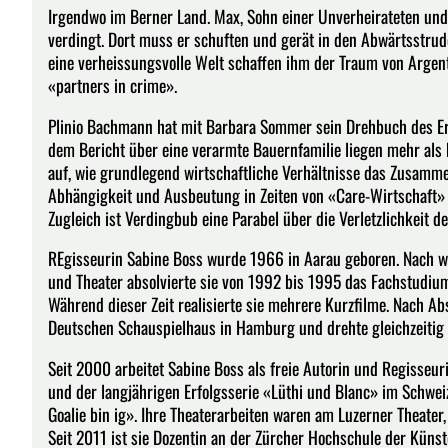
Irgendwo im Berner Land. Max, Sohn einer Unverheirateten und
verdingt. Dort muss er schuften und gerät in den Abwärtsstrud
eine verheissungsvolle Welt schaffen ihm der Traum von Arge
«partners in crime».
Plinio Bachmann hat mit Barbara Sommer sein Drehbuch des Erf
dem Bericht über eine verarmte Bauernfamilie liegen mehr als 
auf, wie grundlegend wirtschaftliche Verhältnisse das Zusamme
Abhängigkeit und Ausbeutung in Zeiten von «Care-Wirtschaft»
Zugleich ist Verdingbub eine Parabel über die Verletzlichkeit 
REgisseurin Sabine Boss wurde 1966 in Aarau geboren. Nach wil
und Theater absolvierte sie von 1992 bis 1995 das Fachstudiu
Während dieser Zeit realisierte sie mehrere Kurzfilme. Nach Ab
Deutschen Schauspielhaus in Hamburg und drehte gleichzeitig 
Seit 2000 arbeitet Sabine Boss als freie Autorin und Regisseurin
und der langjährigen Erfolgsserie «Lüthi und Blanc» im Schwe
Goalie bin ig». Ihre Theaterarbeiten waren am Luzerner Theater
Seit 2011 ist sie Dozentin an der Zürcher Hochschule der Künst