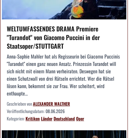
WELTUMFASSENDES DRAMA Premiere
"Turandot" von Giacomo Puccini in der
Staatsoper/STUTTGART
Anna-Sophie Mahler hat als Regisseurin bei Giacomo Puccinis
"Turandot" einen ganz neuen Ansatz. Prinzessin Turandot will
sich nicht mit einem Mann verheiraten. Deswegen hat sie
einen Schutzwall von drei Rätseln errichtet. Wer die Rätsel
lösen kann, bekommt sie zur Frau. Wer scheitert, wird
enthaupte...
Geschrieben von
ALEXANDER WALTHER
Veröffentlichungsdatum:
08.06.2026
Kategorien:
Kritiken
Länder
Deutschland
Oper