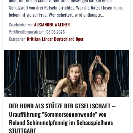
nicht mit einem Mann verheiraten. Deswegen hat sie einen
Schutzwall von drei Rätseln errichtet. Wer die Rätsel lösen kann,
bekommt sie zur Frau. Wer scheitert, wird enthaupte...
Geschrieben von
ALEXANDER WALTHER
Veröffentlichungsdatum:
08.06.2026
Kategorien:
Kritiken
Länder
Deutschland
Oper
DER HUND ALS STÜTZE DER GESELLSCHAFT --
Uraufführung "Sommersonnenwende" von
Roland Schimmelpfennig im Schauspielhaus
STUTTGART