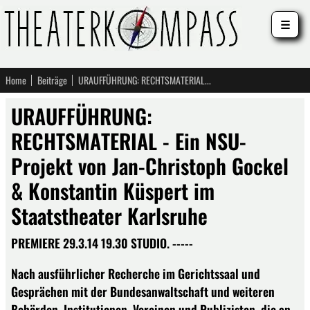
☰
Home
Beiträge
URAUFFÜHRUNG: RECHTSMATERIAL - Ein NSU-Projekt von Jan-Christoph Gockel & Konstantin Küspert im Staatstheater Karlsruhe
URAUFFÜHRUNG:
RECHTSMATERIAL - Ein NSU-
Projekt von Jan-Christoph Gockel
& Konstantin Küspert im
Staatstheater Karlsruhe
PREMIERE 29.3.14 19.30 STUDIO. -----
Nach ausführlicher Recherche im Gerichtssaal und
Gesprächen mit der Bundesanwaltschaft und weiteren
Behörden, Institutionen, Vereinen und Publizisten, die an