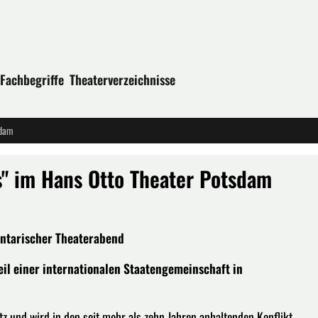
Fachbegriffe
Theaterverzeichnisse
sdam
" im Hans Otto Theater Potsdam
entarischer Theaterabend
eil einer internationalen Staatengemeinschaft in
z und wird in den seit mehr als zehn Jahren anhaltenden Konflikt