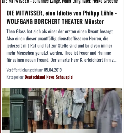
DIE MITWISSER - Johannes Lange, Ivana Langmajer, Heiko Grosche
DIE MITWISSER, eine Idiotie von Philipp Löhle -
WOLFGANG BORCHERT THEATER Münster
Theo Glass hat sich als einer der ersten einen Kwant besorgt.
Also einen dieser unauffällig dienstbeflissenen Herren, die
jederzeit mit Rat und Tat zur Stelle sind und bald von immer
mehr Menschen genutzt werden. Theo ist Feuer und Flamme
für seinen neuen Freund. Der smarte Herr K. erleichtert ihm z...
Veröffentlichungsdatum:
05.04.2019
Kategorien:
Deutschland
News
Schauspiel