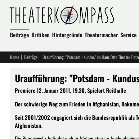
Beiträge
Kritiken
Hintergründe
Theatermacher
Service
Home
Beiträge
Uraufführung: "Potsdam - Kundus" im Hans Otto Theater Pot
Uraufführung: "Potsdam - Kundus
Premiere 12. Januar 2011, 19.30, Spielort Reithalle
Der schwierige Weg zum Frieden in Afghanistan, Dokum
Seit 2001/2002 engagiert sich die Bundesrepublik als T
Afghanistan.
Die Bundeswehr befindet sich in Afghanistan im Auslandseinsat