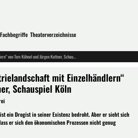
Fachbegriffe
Theaterverzeichnisse
Uraufführung: „Mentallica: Industrielandschaft mit Einzelhändlern“ von Tom Kühnel und Jürgen Kuttner, Schauspiel Köln
trielandschaft mit Einzelhändlern“
er, Schauspiel Köln
rei
t ein Drogist in seiner Existenz bedroht. Aber er sieht sich
 dass er sich den ökonomischen Prozessen nicht genug