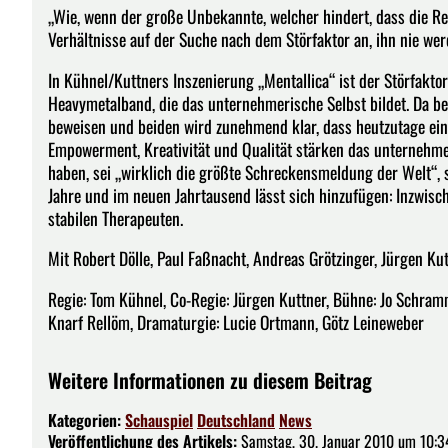
„Wie, wenn der große Unbekannte, welcher hindert, dass die Re
Verhältnisse auf der Suche nach dem Störfaktor an, ihn nie werd
In Kühnel/Kuttners Inszenierung „Mentallica“ ist der Störfakt
Heavymetalband, die das unternehmerische Selbst bildet. Da b
beweisen und beiden wird zunehmend klar, dass heutzutage ein
Empowerment, Kreativität und Qualität stärken das unternehme
haben, sei „wirklich die größte Schreckensmeldung der Welt“, 
Jahre und im neuen Jahrtausend lässt sich hinzufügen: Inzwis
stabilen Therapeuten.
Mit Robert Dölle, Paul Faßnacht, Andreas Grötzinger, Jürgen K
Regie: Tom Kühnel, Co-Regie: Jürgen Kuttner, Bühne: Jo Schram
Knarf Rellöm, Dramaturgie: Lucie Ortmann, Götz Leineweber
Weitere Informationen zu diesem Beitrag
Kategorien:
Schauspiel
Deutschland
News
Veröffentlichung des Artikels:
Samstag, 30. Januar 2010 um 10:3