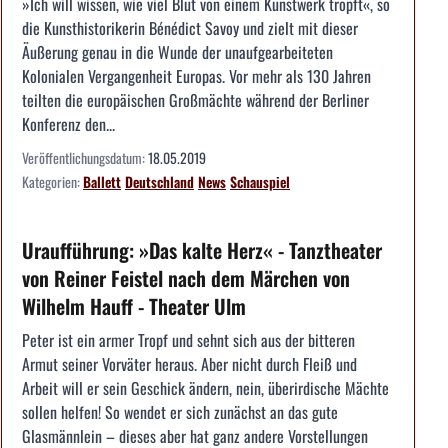
»Ich will wissen, wie viel Blut von einem Kunstwerk tropft«, so
die Kunsthistorikerin Bénédict Savoy und zielt mit dieser
Äußerung genau in die Wunde der unaufgearbeiteten
Kolonialen Vergangenheit Europas. Vor mehr als 130 Jahren
teilten die europäischen Großmächte während der Berliner
Konferenz den...
Veröffentlichungsdatum:
18.05.2019
Kategorien:
Ballett
Deutschland
News
Schauspiel
Uraufführung: »Das kalte Herz« - Tanztheater
von Reiner Feistel nach dem Märchen von
Wilhelm Hauff - Theater Ulm
Peter ist ein armer Tropf und sehnt sich aus der bitteren
Armut seiner Vorväter heraus. Aber nicht durch Fleiß und
Arbeit will er sein Geschick ändern, nein, überirdische Mächte
sollen helfen! So wendet er sich zunächst an das gute
Glasmännlein – dieses aber hat ganz andere Vorstellungen