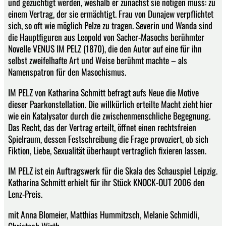
und gezüchtigt werden, weshalb er zunächst sie nötigen muss: zu
einem Vertrag, der sie ermächtigt. Frau von Dunajew verpflichtet
sich, so oft wie möglich Pelze zu tragen. Severin und Wanda sind
die Hauptfiguren aus Leopold von Sacher-Masochs berühmter
Novelle VENUS IM PELZ (1870), die den Autor auf eine für ihn
selbst zweifelhafte Art und Weise berühmt machte – als
Namenspatron für den Masochismus.
IM PELZ von Katharina Schmitt befragt aufs Neue die Motive
dieser Paarkonstellation. Die willkürlich erteilte Macht zieht hier
wie ein Katalysator durch die zwischenmenschliche Begegnung.
Das Recht, das der Vertrag erteilt, öffnet einen rechtsfreien
Spielraum, dessen Festschreibung die Frage provoziert, ob sich
Fiktion, Liebe, Sexualität überhaupt vertraglich fixieren lassen.
IM PELZ ist ein Auftragswerk für die Skala des Schauspiel Leipzig.
Katharina Schmitt erhielt für ihr Stück KNOCK-OUT 2006 den
Lenz-Preis.
mit Anna Blomeier, Matthias Hummitzsch, Melanie Schmidli,
Christoph Wirth