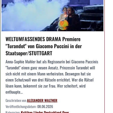
WELTUMFASSENDES DRAMA Premiere
"Turandot" von Giacomo Puccini in der
Staatsoper/STUTTGART
Anna-Sophie Mahler hat als Regisseurin bei Giacomo Puccinis
"Turandot" einen ganz neuen Ansatz. Prinzessin Turandot will
sich nicht mit einem Mann verheiraten. Deswegen hat sie
einen Schutzwall von drei Rätseln errichtet. Wer die Rätsel
lösen kann, bekommt sie zur Frau. Wer scheitert, wird
enthaupte...
Geschrieben von
ALEXANDER WALTHER
Veröffentlichungsdatum:
08.06.2026
Kategorien:
Kritiken
Länder
Deutschland
Oper