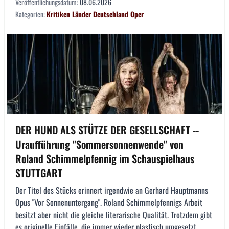
Veröffentlichungsdatum:
08.06.2026
Kategorien:
Kritiken
Länder
Deutschland
Oper
DER HUND ALS STÜTZE DER GESELLSCHAFT --
Uraufführung "Sommersonnenwende" von
Roland Schimmelpfennig im Schauspielhaus
STUTTGART
Der Titel des Stücks erinnert irgendwie an Gerhard Hauptmanns
Opus "Vor Sonnenuntergang". Roland Schimmelpfennigs Arbeit
besitzt aber nicht die gleiche literarische Qualität. Trotzdem gibt
es originelle Einfälle, die immer wieder plastisch umgesetzt