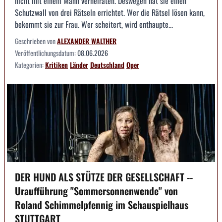
nicht mit einem Mann verheiraten. Deswegen hat sie einen
Schutzwall von drei Rätseln errichtet. Wer die Rätsel lösen kann,
bekommt sie zur Frau. Wer scheitert, wird enthaupte...
Geschrieben von
ALEXANDER WALTHER
Veröffentlichungsdatum:
08.06.2026
Kategorien:
Kritiken
Länder
Deutschland
Oper
DER HUND ALS STÜTZE DER GESELLSCHAFT --
Uraufführung "Sommersonnenwende" von
Roland Schimmelpfennig im Schauspielhaus
STUTTGART