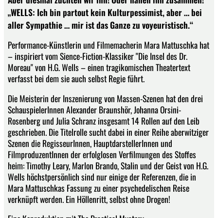
„WELLS: Ich bin partout kein Kulturpessimist, aber … bei
aller Sympathie … mir ist das Ganze zu voyeuristisch.“
Performance-Künstlerin und Filmemacherin Mara Mattuschka hat
– inspiriert vom Sience-Fiction-Klassiker "Die Insel des Dr.
Moreau" von H.G. Wells – einen tragikomischen Theatertext
verfasst bei dem sie auch selbst Regie führt.
Die Meisterin der Inszenierung von Massen-Szenen hat den drei
SchauspielerInnen Alexander Braunshör, Johanna Orsini-
Rosenberg und Julia Schranz insgesamt 14 Rollen auf den Leib
geschrieben. Die Titelrolle sucht dabei in einer Reihe aberwitziger
Szenen die RegisseurInnen, HauptdarstellerInnen und
FilmproduzentInnen der erfolglosen Verfilmungen des Stoffes
heim: Timothy Leary, Marlon Brando, Stalin und der Geist von H.G.
Wells höchstpersönlich sind nur einige der Referenzen, die in
Mara Mattuschkas Fassung zu einer psychedelischen Reise
verknüpft werden. Ein Höllenritt, selbst ohne Drogen!