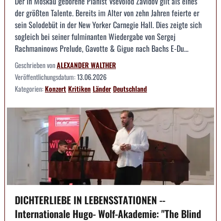
Der in Moskau geborene Pianist Vsevolod Zavidov gilt als eines
der größten Talente. Bereits im Alter von zehn Jahren feierte er
sein Solodebüt in der New Yorker Carnegie Hall. Dies zeigte sich
sogleich bei seiner fulminanten Wiedergabe von Sergej
Rachmaninows Prelude, Gavotte & Gigue nach Bachs E-Du...
Geschrieben von
ALEXANDER WALTHER
Veröffentlichungsdatum:
13.06.2026
Kategorien:
Konzert
Kritiken
Länder
Deutschland
DICHTERLIEBE IN LEBENSSTATIONEN --
Internationale Hugo- Wolf-Akademie: "The Blind