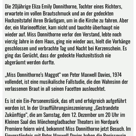
Die 20jährige Eliza Emily Donnithorne, Tochter eines Richters,
erwartete im vollen Brautschmuck und an der gedeckten
Hochzeitstafel ihren Bräutigam, um in die Kirche zu fahren. Aber
der, ein Marineoffizier, kam nicht und tauchte überhaupt nie
wieder auf. Miss Donnithorne verlor den Verstand, lebte noch
vierzig Jahre in dem Haus, ging nie wieder aus, hielt die Vorhänge
geschlossen und verbrachte Tag und Nacht bei Kerzenschein. Es
ging das Gerücht, dass der gedeckte Hochzeitstisch nie
abgeräumt werden durfte.
„Miss Donnithorne’s Maggot“ von Peter Maxwell Davies, 1974
vollendet, ist eine musikalische Fallstudie, die den Wahnsinn der
verlassenen Braut in all seinen Facetten ausleuchtet.
Es ist ein Ein-Personenstück, das oft und erfolgreich aufgeführt
worden ist. In der Uraufführungsinszenierung „Gestrandete
Zukünftige“, die am Samstag, dem 12. Dezember um 20 Uhr im
Kleinen Saal des Mönchengladbacher Theaters im Nordpark
Premiere feiern wird, bekommt Miss Donnithorne jetzt Besuch. Im
Einverständnis mit Peter Maxwell Davies haben die Regisseurin