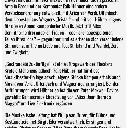
Amelie Beer und der Komponist Falk Hübner eine andere
Versuchsanordnung entwickelt, mit Arien von Verdi, Offenbach,
dem Liebestod aus Wagners „Tristan“ und mit von Hübner eigens
für diesen Abend komponierter Musik. Jetzt tritt Miss
Donnithorne drei anderen Frauen – oder drei abgespaltenen
Teilen ihres Ichs? – gegenüber, und es erheben sich verschiedene
Stimmen zum Thema Liebe und Tod, Stillstand und Wandel, Zeit
und Ewigkeit.
„Gestrandete Zukünftige“ ist ein Auftragswerk des Theaters
Krefeld Mönchengladbach. Falk Hübner hat für diese
Musiktheater-Collage sowohl eigene Stücke komponiert als auch
Musik von Verdi, Offenbach und Wagner neu arrangiert. Bei den
Aufführungen wird Hübner selbst die von Peter Maxwell Davies
gewählte Kammermusikbesetzung von „Miss Donnithorne’s
Maggot“ um Live-Elektronik ergänzen.
Die Musikalische Leitung hat Philip van Buren, für Bühne und
Kostüme zeichnet Birgit Eder verantwortlich. Es singen und
spielen: Christine Graham (Miss Donnithorne) sowie Dara Hobbs,