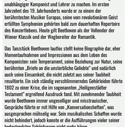
unabhängiger Komponist und Lehrer zu machen. Im ersten
Jahrzehnt des 19. Jahrhunderts wurde er zu einem der
berühmtesten Musiker Europas, seine vom revolutionären Geist
erfüllten Symphonien gehörten bald zum dauerhaften Repertoire
des Konzertlebens. Heute gilt Beethoven als der Vollender der
Wiener Klassik und der Wegbereiter der Romantik.
Das Tanzstück Beethoven lautlos stellt keine Biographie dar, eher
Momentaufnahmen und Impressionen aus dem Leben des
Komponisten: sein Temperament, seine Beziehung zur Natur, seine
berühmten „Briefe an die unsterbliche Geliebte“ und natürlich
auch seine Einsamkeit, die nicht zuletzt aus seiner Taubheit
resultierte. Ein sich ständig verschlimmerndes Gehörleiden führte
1802 zu einer Krise, die im sogenannten „Heiligenstädter
Testament“ ergreifend Ausdruck fand. Mit zunehmender Taubheit
wurde Beethoven immer ungeselliger und misstrauischer,
Gespräche führte er mit Hilfe von „Konversationsheften“, was
ausgesprochen mühselig war. Sein musikalisches Schaffen wurde
nicht behindert, jedoch konnte er die Aufführungen vieler seiner
bedeutendsten Schöpfungen nicht mehr hören.