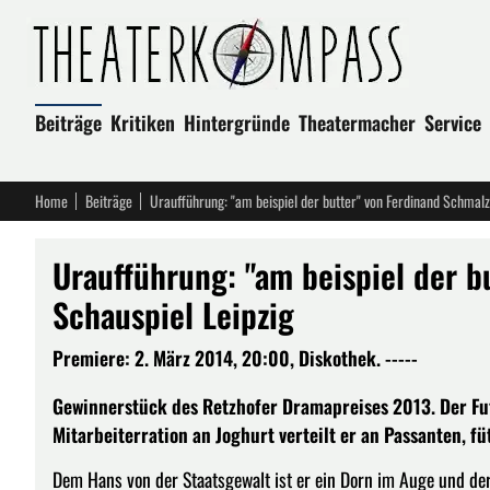
Beiträge
Kritiken
Hintergründe
Theatermacher
Service
Home
Beiträge
Uraufführung: "am beispiel der butter" von Ferdinand Schmalz
Uraufführung: "am beispiel der b
Schauspiel Leipzig
Premiere: 2. März 2014, 20:00, Diskothek. -----
Gewinnerstück des Retzhofer Dramapreises 2013. Der Futt
Mitarbeiterration an Joghurt verteilt er an Passanten, f
Dem Hans von der Staatsgewalt ist er ein Dorn im Auge und der 