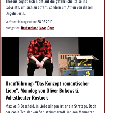
Theseus begibt sich nicht auf die gefährliche Reise ins
Labyrinth, um sich zu opfern, sondern um Athen von diesem
Ungeheuer z...
Veröffentlichungsdatum:
28.06.2019
Kategorien:
Deutschland
News
Oper
Uraufführung: "Das Konzept romantischer
Liebe", Monolog von Oliver Bukowski,
Volkstheater Rostock
Max weiß Bescheid, in Liebesdingen ist er ein Stratege. Doch
der coole Typ, der von Schlafzimmerzoff, innigen Momenten