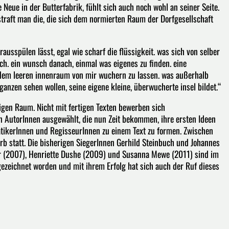
e Neue in der Butterfabrik, fühlt sich auch noch wohl an seiner Seite.
traft man die, die sich dem normierten Raum der Dorfgesellschaft
t rausspülen lässt, egal wie scharf die flüssigkeit. was sich von selber
sch. ein wunsch danach, einmal was eigenes zu finden. eine
in dem leeren innenraum von mir wuchern zu lassen. was außerhalb
ganzen sehen wollen, seine eigene kleine, überwucherte insel bildet.“
igen Raum. Nicht mit fertigen Texten bewerben sich
n AutorInnen ausgewählt, die nun Zeit bekommen, ihre ersten Ideen
tikerInnen und RegisseurInnen zu einem Text zu formen. Zwischen
b statt. Die bisherigen SiegerInnen Gerhild Steinbuch und Johannes
er (2007), Henriette Dushe (2009) und Susanna Mewe (2011) sind im
ezeichnet worden und mit ihrem Erfolg hat sich auch der Ruf dieses