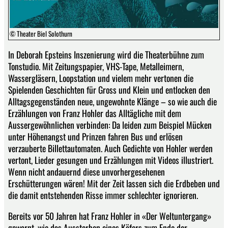
© Theater Biel Solothurn
In Deborah Epsteins Inszenierung wird die Theaterbühne zum
Tonstudio. Mit Zeitungspapier, VHS-Tape, Metalleimern,
Wassergläsern, Loopstation und vielem mehr vertonen die
Spielenden Geschichten für Gross und Klein und entlocken den
Alltagsgegenständen neue, ungewohnte Klänge – so wie auch die
Erzählungen von Franz Hohler das Alltägliche mit dem
Aussergewöhnlichen verbinden: Da leiden zum Beispiel Mücken
unter Höhenangst und Prinzen fahren Bus und erlösen
verzauberte Billettautomaten. Auch Gedichte von Hohler werden
vertont, Lieder gesungen und Erzählungen mit Videos illustriert.
Wenn nicht andauernd diese unvorhergesehenen
Erschütterungen wären! Mit der Zeit lassen sich die Erdbeben und
die damit entstehenden Risse immer schlechter ignorieren.
Bereits vor 50 Jahren hat Franz Hohler in «Der Weltuntergang»
gewarnt, wie das Aussterben eines Käfers zum Ende der