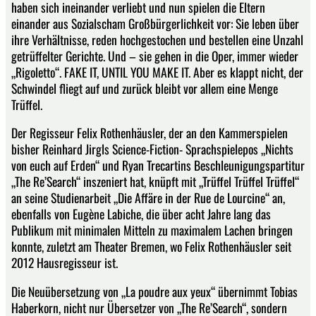
haben sich ineinander verliebt und nun spielen die Eltern
einander aus Sozialscham Großbürgerlichkeit vor: Sie leben über
ihre Verhältnisse, reden hochgestochen und bestellen eine Unzahl
getrüffelter Gerichte. Und – sie gehen in die Oper, immer wieder
„Rigoletto“. FAKE IT, UNTIL YOU MAKE IT. Aber es klappt nicht, der
Schwindel fliegt auf und zurück bleibt vor allem eine Menge
Trüffel.
Der Regisseur Felix Rothenhäusler, der an den Kammerspielen
bisher Reinhard Jirgls Science-Fiction- Sprachspielepos „Nichts
von euch auf Erden“ und Ryan Trecartins Beschleunigungspartitur
„The Re’Search“ inszeniert hat, knüpft mit „Trüffel Trüffel Trüffel“
an seine Studienarbeit „Die Affäre in der Rue de Lourcine“ an,
ebenfalls von Eugène Labiche, die über acht Jahre lang das
Publikum mit minimalen Mitteln zu maximalem Lachen bringen
konnte, zuletzt am Theater Bremen, wo Felix Rothenhäusler seit
2012 Hausregisseur ist.
Die Neuübersetzung von „La poudre aux yeux“ übernimmt Tobias
Haberkorn, nicht nur Übersetzer von „The Re’Search“, sondern