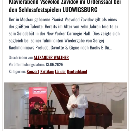
Klavierabend Vsevolod Zavidov im Ordenssaal bei
den Schlossfestspielen LUDWIGSBURG
Der in Moskau geborene Pianist Vsevolod Zavidov gilt als eines
der größten Talente. Bereits im Alter von zehn Jahren feierte er
sein Solodebüt in der New Yorker Carnegie Hall. Dies zeigte sich
sogleich bei seiner fulminanten Wiedergabe von Sergej
Rachmaninows Prelude, Gavotte & Gigue nach Bachs E-Du...
Geschrieben von
ALEXANDER WALTHER
Veröffentlichungsdatum:
13.06.2026
Kategorien:
Konzert
Kritiken
Länder
Deutschland