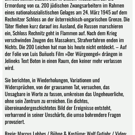
Ermordung von ca. 200 jüdischen Zwangsarbeitern im Rahmen
eines nationalsozialistischen Gelages am 24. März 1945 auf dem
Rechnitzer Schloss an der österreichisch-ungarischen Grenze. Die
Täter fliehen kurz darauf ins Ausland, die Russen marschieren
ein, Schloss Rechnitz geht in Flammen auf. Nach dem Krieg
verschwinden Zeugen des Massakers, Strafverfahren enden im
Nichts. Die 200 Leichen hat man bis heute nicht entdeckt. – Auf
der Folie von Luis Buñuels Film »Der Würgeengel« drängen in
Jelineks Text Boten in einen Raum, den keiner mehr verlassen
wird.
Sie berichten, in Wiederholungen, Variationen und
Widersprüchen, von der grausamen Tat, versuchen, das
Unsagbare in Worte zu fassen, umkreisen das Ungeheuerliche,
ohne sein Zentrum zu erreichen. Ein dichtes,
übereinandergeschichtetes Bild der Ereignisse entsteht,
verharrend in seiner Unschärfe, die umso bohrendere Fragen
provoziert.
Regie: Marcus Lobbes / Bühne & Kostüme: Wolf Gutjahr / Video: