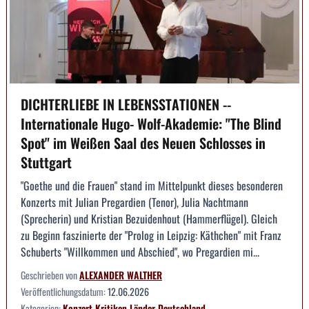
DICHTERLIEBE IN LEBENSSTATIONEN --
Internationale Hugo- Wolf-Akademie: "The Blind
Spot" im Weißen Saal des Neuen Schlosses in
Stuttgart
"Goethe und die Frauen" stand im Mittelpunkt dieses besonderen
Konzerts mit Julian Pregardien (Tenor), Julia Nachtmann
(Sprecherin) und Kristian Bezuidenhout (Hammerflügel). Gleich
zu Beginn faszinierte der "Prolog in Leipzig: Käthchen" mit Franz
Schuberts "Willkommen und Abschied", wo Pregardien mi...
Geschrieben von
ALEXANDER WALTHER
Veröffentlichungsdatum:
12.06.2026
Kategorien:
Konzert
Kritiken
Länder
Deutschland