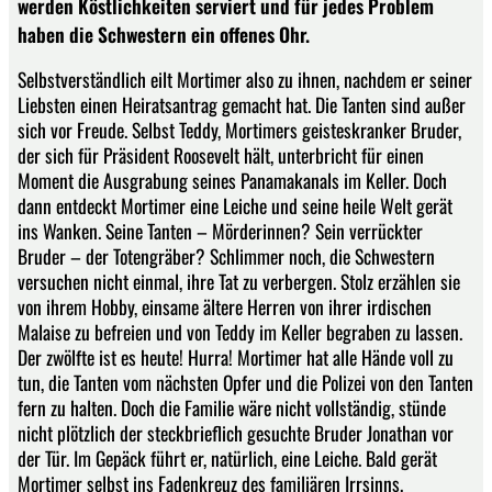
werden Köstlichkeiten serviert und für jedes Problem
haben die Schwestern ein offenes Ohr.
Selbstverständlich eilt Mortimer also zu ihnen, nachdem er seiner
Liebsten einen Heiratsantrag gemacht hat. Die Tanten sind außer
sich vor Freude. Selbst Teddy, Mortimers geisteskranker Bruder,
der sich für Präsident Roosevelt hält, unterbricht für einen
Moment die Ausgrabung seines Panamakanals im Keller. Doch
dann entdeckt Mortimer eine Leiche und seine heile Welt gerät
ins Wanken. Seine Tanten – Mörderinnen? Sein verrückter
Bruder – der Totengräber? Schlimmer noch, die Schwestern
versuchen nicht einmal, ihre Tat zu verbergen. Stolz erzählen sie
von ihrem Hobby, einsame ältere Herren von ihrer irdischen
Malaise zu befreien und von Teddy im Keller begraben zu lassen.
Der zwölfte ist es heute! Hurra! Mortimer hat alle Hände voll zu
tun, die Tanten vom nächsten Opfer und die Polizei von den Tanten
fern zu halten. Doch die Familie wäre nicht vollständig, stünde
nicht plötzlich der steckbrieflich gesuchte Bruder Jonathan vor
der Tür. Im Gepäck führt er, natürlich, eine Leiche. Bald gerät
Mortimer selbst ins Fadenkreuz des familiären Irrsinns.