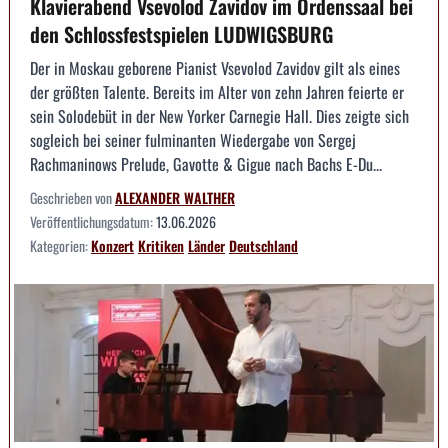
Klavierabend Vsevolod Zavidov im Ordenssaal bei
den Schlossfestspielen LUDWIGSBURG
Der in Moskau geborene Pianist Vsevolod Zavidov gilt als eines
der größten Talente. Bereits im Alter von zehn Jahren feierte er
sein Solodebüt in der New Yorker Carnegie Hall. Dies zeigte sich
sogleich bei seiner fulminanten Wiedergabe von Sergej
Rachmaninows Prelude, Gavotte & Gigue nach Bachs E-Du...
Geschrieben von
ALEXANDER WALTHER
Veröffentlichungsdatum:
13.06.2026
Kategorien:
Konzert
Kritiken
Länder
Deutschland