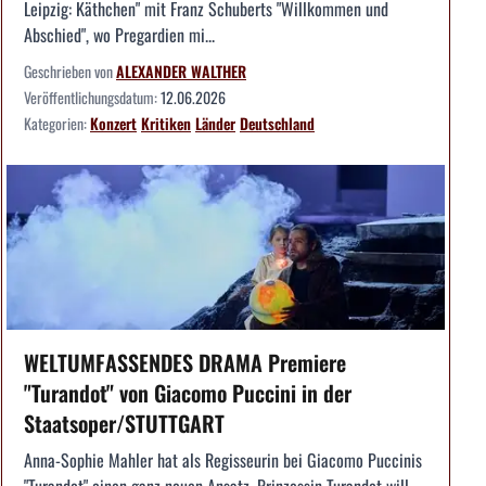
Leipzig: Käthchen" mit Franz Schuberts "Willkommen und
Abschied", wo Pregardien mi...
Geschrieben von
ALEXANDER WALTHER
Veröffentlichungsdatum:
12.06.2026
Kategorien:
Konzert
Kritiken
Länder
Deutschland
WELTUMFASSENDES DRAMA Premiere
"Turandot" von Giacomo Puccini in der
Staatsoper/STUTTGART
Anna-Sophie Mahler hat als Regisseurin bei Giacomo Puccinis
"Turandot" einen ganz neuen Ansatz. Prinzessin Turandot will