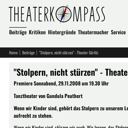
Beiträge
Kritiken
Hintergründe
Theatermacher
Service
Home
Beiträge
"Stolpern, nicht stürzen" - Theater Görlitz
"Stolpern, nicht stürzen" - Theate
Premiere Sonnabend, 29.11.2008 um 19.30 Uhr
Tanztheater von Gundula Peuthert
Wenn wir Kinder sind, gehört das Stolpern zu unserem Le
aufrecht zu stehen.
Wenn wir Kinder sind, stürzen wir auch. Wir lernen, das Stolpe