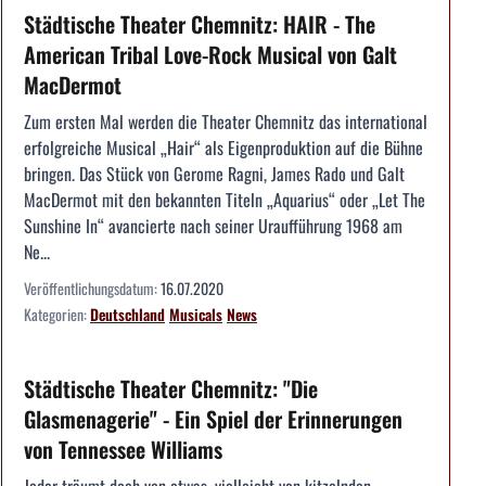
Städtische Theater Chemnitz: HAIR - The
American Tribal Love-Rock Musical von Galt
MacDermot
Zum ersten Mal werden die Theater Chemnitz das international
erfolgreiche Musical „Hair“ als Eigenproduktion auf die Bühne
bringen. Das Stück von Gerome Ragni, James Rado und Galt
MacDermot mit den bekannten Titeln „Aquarius“ oder „Let The
Sunshine In“ avancierte nach seiner Uraufführung 1968 am
Ne...
Veröffentlichungsdatum:
16.07.2020
Kategorien:
Deutschland
Musicals
News
Städtische Theater Chemnitz: "Die
Glasmenagerie" - Ein Spiel der Erinnerungen
von Tennessee Williams
Jeder träumt doch von etwas, vielleicht von kitzelnden