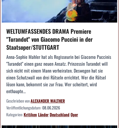
WELTUMFASSENDES DRAMA Premiere
"Turandot" von Giacomo Puccini in der
Staatsoper/STUTTGART
Anna-Sophie Mahler hat als Regisseurin bei Giacomo Puccinis
"Turandot" einen ganz neuen Ansatz. Prinzessin Turandot will
sich nicht mit einem Mann verheiraten. Deswegen hat sie
einen Schutzwall von drei Rätseln errichtet. Wer die Rätsel
lösen kann, bekommt sie zur Frau. Wer scheitert, wird
enthaupte...
Geschrieben von
ALEXANDER WALTHER
Veröffentlichungsdatum:
08.06.2026
Kategorien:
Kritiken
Länder
Deutschland
Oper