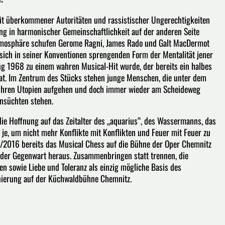
it überkommener Autoritäten und rassistischer Ungerechtigkeiten
ung in harmonischer Gemeinschaftlichkeit auf der anderen Seite
 Atmosphäre schufen Gerome Ragni, James Rado und Galt MacDermot
sich in seiner Konventionen sprengenden Form der Mentalität jener
g 1968 zu einem wahren Musical-Hit wurde, der bereits ein halbes
at. Im Zentrum des Stücks stehen junge Menschen, die unter dem
n ihren Utopien aufgehen und doch immer wieder am Scheideweg
hnsüchten stehen.
 die Hoffnung auf das Zeitalter des „aquarius“, des Wassermanns, das
je, um nicht mehr Konflikte mit Konflikten und Feuer mit Feuer zu
5/2016 bereits das Musical Chess auf die Bühne der Oper Chemnitz
us der Gegenwart heraus. Zusammenbringen statt trennen, die
en sowie Liebe und Toleranz als einzig mögliche Basis des
ierung auf der Küchwaldbühne Chemnitz.