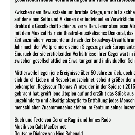
Zwischen dem Bewusstsein um brutale Kriege, um die Falschhe
auf der einen Seite und Visionen der individuellen Verwirklich
drohte die Gesellschaft schier zu zerreißen. Jener atemlosen
mit dem Musical Hair ein theatral-musikalisches Denkmal, das 
Zeit anzunähern versuchte und nach der Broadway-Uraufführun
Jahr nach der Weltpremiere seinen Siegeszug nach Europa antr
Eindruck der sie erstickenden Verhältnisse ihrer Gegenwart i
zwischen gesellschaftlichen Erwartungen und individuellen Se
Mittlerweile liegen jene Ereignisse über 50 Jahre zurück, doch
sich durch Liebe und Respekt auszeichnet, scheint größer denn 
bekämpfen. Regisseur Thomas Winter, der in der Spielzeit 201
gebracht hat, greift jene Utopien auf und erzählt das Stück a
ungehinderte und allseitig akzeptierte Entfaltung jedes Mensch
menschlichen Zusammenseins stehen im Zentrum seiner Inszen
Buch und Texte von Gerome Ragni und James Rado
Musik von Galt MacDermot
Deutsche Dialoge von Nico Rabenald