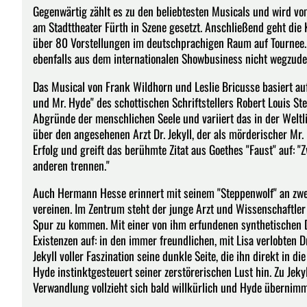
Gegenwärtig zählt es zu den beliebtesten Musicals und wird v
am Stadttheater Fürth in Szene gesetzt. Anschließend geht die
über 80 Vorstellungen im deutschprachigen Raum auf Tournee.
ebenfalls aus dem internationalen Showbusiness nicht wegzude
Das Musical von Frank Wildhorn und Leslie Bricusse basiert auf 
und Mr. Hyde" des schottischen Schriftstellers Robert Louis St
Abgründe der menschlichen Seele und variiert das in der Welt
über den angesehenen Arzt Dr. Jekyll, der als mörderischer Mr
Erfolg und greift das berühmte Zitat aus Goethes "Faust" auf: "
anderen trennen."
Auch Hermann Hesse erinnert mit seinem "Steppenwolf" an zwei
vereinen. Im Zentrum steht der junge Arzt und Wissenschaftler 
Spur zu kommen. Mit einer von ihm erfundenen synthetischen Dr
Existenzen auf: in den immer freundlichen, mit Lisa verlobten 
Jekyll voller Faszination seine dunkle Seite, die ihn direkt in d
Hyde instinktgesteuert seiner zerstörerischen Lust hin. Zu Jeky
Verwandlung vollzieht sich bald willkürlich und Hyde übernimm