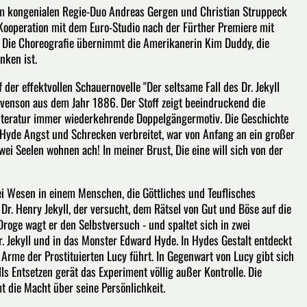
om kongenialen Regie-Duo Andreas Gergen und Christian Struppeck
 Kooperation mit dem Euro-Studio nach der Fürther Premiere mit
 Die Choreografie übernimmt die Amerikanerin Kim Duddy, die
nken ist.
der effektvollen Schauernovelle "Der seltsame Fall des Dr. Jekyll
evenson aus dem Jahr 1886. Der Stoff zeigt beeindruckend die
literatur immer wiederkehrende Doppelgängermotiv. Die Geschichte
. Hyde Angst und Schrecken verbreitet, war von Anfang an ein großer
Zwei Seelen wohnen ach! In meiner Brust, Die eine will sich von der
 Wesen in einem Menschen, die Göttliches und Teuflisches
Dr. Henry Jekyll, der versucht, dem Rätsel von Gut und Böse auf die
oge wagt er den Selbstversuch - und spaltet sich in zwei
Dr. Jekyll und in das Monster Edward Hyde. In Hydes Gestalt entdeckt
ie Arme der Prostituierten Lucy führt. In Gegenwart von Lucy gibt sich
lls Entsetzen gerät das Experiment völlig außer Kontrolle. Die
t die Macht über seine Persönlichkeit.