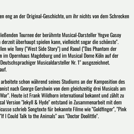
en eng an der Original-Geschichte, um ihr nichts von dem Schrecken
ließenden Tournee der berühmte Musical-Darsteller Yngve Gasoy
 derzeit überhaupt spielen kann, vielleicht sogar die schönste".
llen wie Tony ("West Side Story") und Raoul ("Das Phantom der
schon im Opernhaus Magdeburg und im Musical Dome Köln auf der
"Deutschsprachiger Musicaldarsteller Nr. 1" ausgezeichnet.
auf.
arbeitete schon während seines Studiums an der Komposition des
ponist nach George Gershwin von dem gleichzeitig drei Musicals am
l War". Heute ist Frank Wildhorn international bekannt und zählt zu
cal Version "Jekyll & Hyde" entstand in Zusammenarbeit mit dem
icusse schrieb Songtexte für bekannte Filme wie "Goldfinger", "Pink
 I Could Talk to the Animals" aus "Doctor Doolittle".