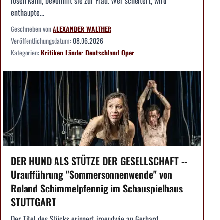
lösen kann, bekommt sie zur Frau. Wer scheitert, wird
enthaupte...
Geschrieben von
ALEXANDER WALTHER
Veröffentlichungsdatum:
08.06.2026
Kategorien:
Kritiken
Länder
Deutschland
Oper
DER HUND ALS STÜTZE DER GESELLSCHAFT --
Uraufführung "Sommersonnenwende" von
Roland Schimmelpfennig im Schauspielhaus
STUTTGART
Der Titel des Stücks erinnert irgendwie an Gerhard