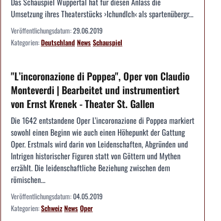
Das Schauspiel Wuppertal hat für diesen Anlass die
Umsetzung ihres Theaterstücks ›IchundIch‹ als spartenübergr...
Veröffentlichungsdatum:
29.06.2019
Kategorien:
Deutschland
News
Schauspiel
"L’incoronazione di Poppea", Oper von Claudio
Monteverdi | Bearbeitet und instrumentiert
von Ernst Krenek - Theater St. Gallen
Die 1642 entstandene Oper L’incoronazione di Poppea markiert
sowohl einen Beginn wie auch einen Höhepunkt der Gattung
Oper. Erstmals wird darin von Leidenschaften, Abgründen und
Intrigen historischer Figuren statt von Göttern und Mythen
erzählt. Die leidenschaftliche Beziehung zwischen dem
römischen...
Veröffentlichungsdatum:
04.05.2019
Kategorien:
Schweiz
News
Oper