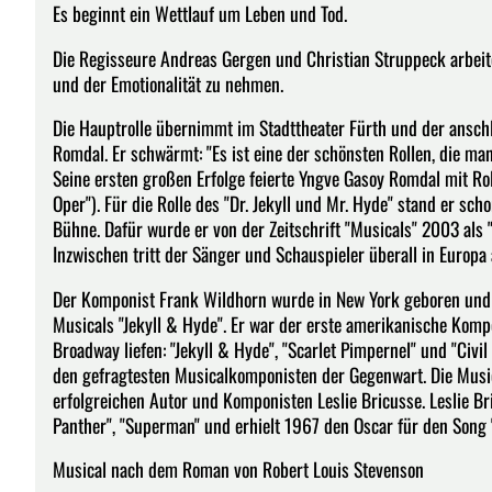
Es beginnt ein Wettlauf um Leben und Tod.
Die Regisseure Andreas Gergen und Christian Struppeck arbeit
und der Emotionalität zu nehmen.
Die Hauptrolle übernimmt im Stadttheater Fürth und der ansch
Romdal. Er schwärmt: "Es ist eine der schönsten Rollen, die man
Seine ersten großen Erfolge feierte Yngve Gasoy Romdal mit Ro
Oper"). Für die Rolle des "Dr. Jekyll und Mr. Hyde" stand er 
Bühne. Dafür wurde er von der Zeitschrift "Musicals" 2003 als 
Inzwischen tritt der Sänger und Schauspieler überall in Europa 
Der Komponist Frank Wildhorn wurde in New York geboren und 
Musicals "Jekyll & Hyde". Er war der erste amerikanische Kom
Broadway liefen: "Jekyll & Hyde", "Scarlet Pimpernel" und "Civi
den gefragtesten Musicalkomponisten der Gegenwart. Die Musi
erfolgreichen Autor und Komponisten Leslie Bricusse. Leslie Br
Panther", "Superman" und erhielt 1967 den Oscar für den Song "If
Musical nach dem Roman von Robert Louis Stevenson