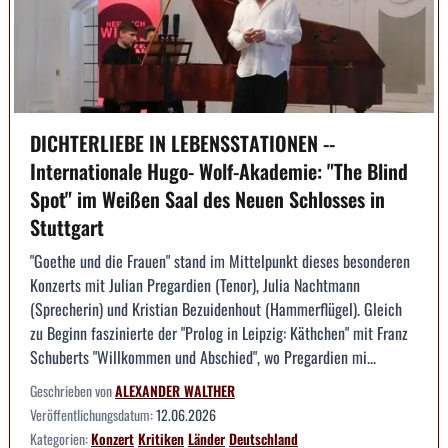
DICHTERLIEBE IN LEBENSSTATIONEN --
Internationale Hugo- Wolf-Akademie: "The Blind
Spot" im Weißen Saal des Neuen Schlosses in
Stuttgart
"Goethe und die Frauen" stand im Mittelpunkt dieses besonderen
Konzerts mit Julian Pregardien (Tenor), Julia Nachtmann
(Sprecherin) und Kristian Bezuidenhout (Hammerflügel). Gleich
zu Beginn faszinierte der "Prolog in Leipzig: Käthchen" mit Franz
Schuberts "Willkommen und Abschied", wo Pregardien mi...
Geschrieben von
ALEXANDER WALTHER
Veröffentlichungsdatum:
12.06.2026
Kategorien:
Konzert
Kritiken
Länder
Deutschland