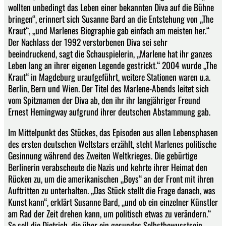
wollten unbedingt das Leben einer bekannten Diva auf die Bühne
bringen“, erinnert sich Susanne Bard an die Entstehung von „The
Kraut“, „und Marlenes Biographie gab einfach am meisten her.“
Der Nachlass der 1992 verstorbenen Diva sei sehr
beeindruckend, sagt die Schauspielerin, „Marlene hat ihr ganzes
Leben lang an ihrer eigenen Legende gestrickt.“ 2004 wurde „The
Kraut“ in Magdeburg uraufgeführt, weitere Stationen waren u.a.
Berlin, Bern und Wien. Der Titel des Marlene-Abends leitet sich
vom Spitznamen der Diva ab, den ihr ihr langjähriger Freund
Ernest Hemingway aufgrund ihrer deutschen Abstammung gab.
Im Mittelpunkt des Stückes, das Episoden aus allen Lebensphasen
des ersten deutschen Weltstars erzählt, steht Marlenes politische
Gesinnung während des Zweiten Weltkrieges. Die gebürtige
Berlinerin verabscheute die Nazis und kehrte ihrer Heimat den
Rücken zu, um die amerikanischen „Boys“ an der Front mit ihren
Auftritten zu unterhalten. „Das Stück stellt die Frage danach, was
Kunst kann“, erklärt Susanne Bard, „und ob ein einzelner Künstler
am Rad der Zeit drehen kann, um politisch etwas zu verändern.“
So soll die Dietrich, die über ein gesundes Selbstbewusstsein