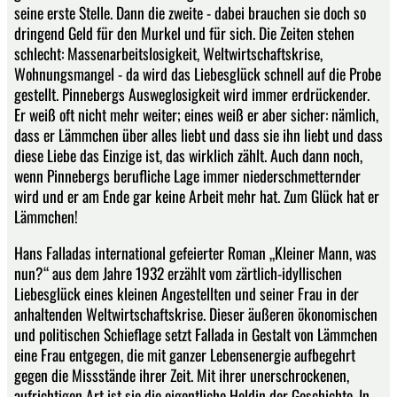
seine erste Stelle. Dann die zweite - dabei brauchen sie doch so
dringend Geld für den Murkel und für sich. Die Zeiten stehen
schlecht: Massenarbeitslosigkeit, Weltwirtschaftskrise,
Wohnungsmangel - da wird das Liebesglück schnell auf die Probe
gestellt. Pinnebergs Ausweglosigkeit wird immer erdrückender.
Er weiß oft nicht mehr weiter; eines weiß er aber sicher: nämlich,
dass er Lämmchen über alles liebt und dass sie ihn liebt und dass
diese Liebe das Einzige ist, das wirklich zählt. Auch dann noch,
wenn Pinnebergs berufliche Lage immer niederschmetternder
wird und er am Ende gar keine Arbeit mehr hat. Zum Glück hat er
Lämmchen!
Hans Falladas international gefeierter Roman „Kleiner Mann, was
nun?“ aus dem Jahre 1932 erzählt vom zärtlich-idyllischen
Liebesglück eines kleinen Angestellten und seiner Frau in der
anhaltenden Weltwirtschaftskrise. Dieser äußeren ökonomischen
und politischen Schieflage setzt Fallada in Gestalt von Lämmchen
eine Frau entgegen, die mit ganzer Lebensenergie aufbegehrt
gegen die Missstände ihrer Zeit. Mit ihrer unerschrockenen,
aufrichtigen Art ist sie die eigentliche Heldin der Geschichte. In