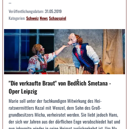
...
Veröffentlichungsdatum:
31.05.2019
Kategorien:
Schweiz
News
Schauspiel
"Die verkaufte Braut" von BedŘich Smetana -
Oper Leipzig
Marie soll unter der fachkundigen Mitwirkung des Hei­
ratsvermittlers Kezal mit Wenzel, dem Sohn des Groß­
grundbesitzers Micha, verheiratet werden. Sie liebt ­jedoch Hans,
der sich vor Jahren aus der dörfli­chen Enge verabschiedet hat und
nun inkognito ­wieder in seine Heimat zurückgekehrt ist. Um Ma...