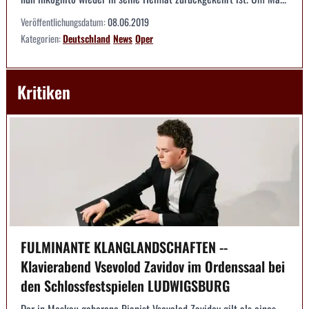
Veröffentlichungsdatum:
08.06.2019
Kategorien:
Deutschland
News
Oper
Kritiken
FULMINANTE KLANGLANDSCHAFTEN --
Klavierabend Vsevolod Zavidov im Ordenssaal bei
den Schlossfestspielen LUDWIGSBURG
Der in Moskau geborene Pianist Vsevolod Zavidov gilt als eines