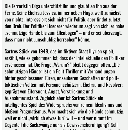
Die Terroristin Olga unterstützt ihn und glaubt an ihn aus der
Ferne. Seine Ehefrau Jessica, immer neben Hugo, weiß zunächst
von nichts, interessiert sich nicht für Politik, aber findet zuletzt
den Dreh. Der Politiker Hoederer wiederum sagt von sich, er habe
„schmutzige Hände bis zum Ellenbogen“ – und er sei überzeugt,
dass man nicht „unschuldig herrschen“ könne.
Sartres Stück von 1948, das im fiktiven Staat Illyrien spielt,
erzählt, wie es gekommen ist, dass der Intellektuelle den Politiker
erschossen hat. Die Frage „Warum?“ bleibt dagegen offen. „Die
schmutzigen Hände“ ist ein Polit-Thriller mit Verhandlungen
hinter geschlossenen Türen, unsauberen Geschäften und polit-
taktischen Volten; mit Personenschützern, Ehefrau und Revolver;
geprägt von Eifersucht, Angst, Verstrickung und
Ausnahmezustand. Zugleich aber ist Sartres Stück ein
intelligentes Spiel des Widerspruchs von reinem Idealismus und
bloßem Pragmatismus. Wer macht sich wie die Hände schmutzig,
weil er nicht „wirklich etwas tun“ will – und wer nimmt im
Gegenteil die Sachzwänge nur als Gewissensberuhigung? Soll