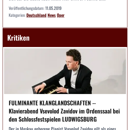
Veröffentlichungsdatum:
11.05.2019
Kategorien:
Deutschland
News
Oper
Kritiken
FULMINANTE KLANGLANDSCHAFTEN --
Klavierabend Vsevolod Zavidov im Ordenssaal bei
den Schlossfestspielen LUDWIGSBURG
Der in Moskau geborene Pianist Vsevolod Zavidov gilt als eines