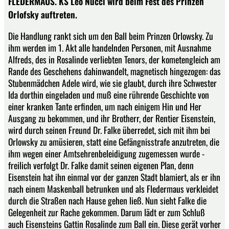
FLEDERMAUS. KS Leo Nucci wird beim Fest des Prinzen
Orlofsky auftreten.
Die Handlung rankt sich um den Ball beim Prinzen Orlowsky. Zu
ihm werden im 1. Akt alle handelnden Personen, mit Ausnahme
Alfreds, des in Rosalinde verliebten Tenors, der kometengleich am
Rande des Geschehens dahinwandelt, magnetisch hingezogen: das
Stubenmädchen Adele wird, wie sie glaubt, durch ihre Schwester
Ida dorthin eingeladen und muß eine rührende Geschichte von
einer kranken Tante erfinden, um nach einigem Hin und Her
Ausgang zu bekommen, und ihr Brotherr, der Rentier Eisenstein,
wird durch seinen Freund Dr. Falke überredet, sich mit ihm bei
Orlowsky zu amüsieren, statt eine Gefängnisstrafe anzutreten, die
ihm wegen einer Amtsehrenbeleidigung zugemessen wurde -
freilich verfolgt Dr. Falke damit seinen eigenen Plan, denn
Eisenstein hat ihn einmal vor der ganzen Stadt blamiert, als er ihn
nach einem Maskenball betrunken und als Fledermaus verkleidet
durch die Straßen nach Hause gehen ließ. Nun sieht Falke die
Gelegenheit zur Rache gekommen. Darum lädt er zum Schluß
auch Eisensteins Gattin Rosalinde zum Ball ein. Diese gerät vorher