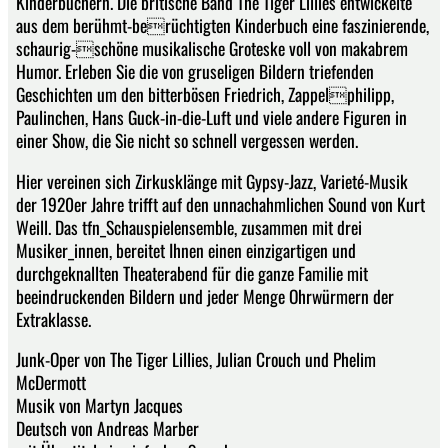
Kinderbüchern. Die britische Band The Tiger Lillies entwickelte
aus dem berühmt-berüchtigten Kinderbuch eine faszinierende,
schaurig-schöne musikalische Groteske voll von makabrem
Humor. Erleben Sie die von gruseligen Bildern triefenden
Geschichten um den bitterbösen Friedrich, Zappelphilipp,
Paulinchen, Hans Guck-in-die-Luft und viele andere Figuren in
einer Show, die Sie nicht so schnell vergessen werden.
Hier vereinen sich Zirkusklänge mit Gypsy-Jazz, Varieté-Musik
der 1920er Jahre trifft auf den unnachahmlichen Sound von Kurt
Weill. Das tfn_Schauspielensemble, zusammen mit drei
Musiker_innen, bereitet Ihnen einen einzigartigen und
durchgeknallten Theaterabend für die ganze Familie mit
beeindruckenden Bildern und jeder Menge Ohrwürmern der
Extraklasse.
Junk-Oper von The Tiger Lillies, Julian Crouch und Phelim
McDermott
Musik von Martyn Jacques
Deutsch von Andreas Marber