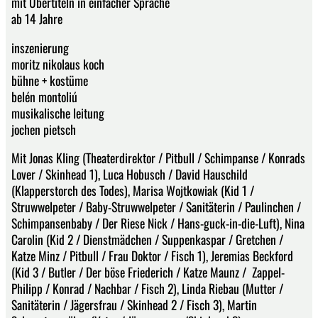
mit Übertiteln in einfacher Sprache
ab 14 Jahre
inszenierung
moritz nikolaus koch
bühne + kostüme
belén montoliú
musikalische leitung
jochen pietsch
Mit Jonas Kling (Theaterdirektor / Pitbull / Schimpanse / Konrads
Lover / Skinhead 1), Luca Hobusch / David Hauschild
(Klapperstorch des Todes), Marisa Wojtkowiak (Kid 1 /
Struwwelpeter / Baby-Struwwelpeter / Sanitäterin / Paulinchen /
Schimpansenbaby / Der Riese Nick / Hans-guck-in-die-Luft), Nina
Carolin (Kid 2 / Dienstmädchen / Suppenkaspar / Gretchen /
Katze Minz / Pitbull / Frau Doktor / Fisch 1), Jeremias Beckford
(Kid 3 / Butler / Der böse Friederich / Katze Maunz / Zappel-
Philipp / Konrad / Nachbar / Fisch 2), Linda Riebau (Mutter /
Sanitäterin / Jägersfrau / Skinhead 2 / Fisch 3), Martin