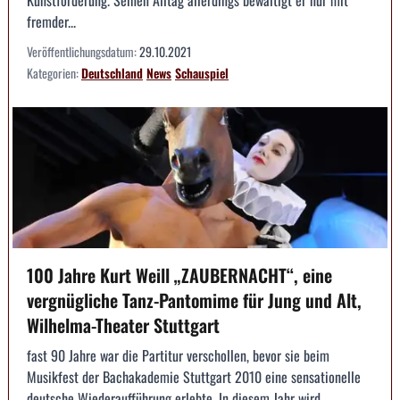
Kunstförderung. Seinen Alltag allerdings bewältigt er nur mit
fremder...
Veröffentlichungsdatum:
29.10.2021
Kategorien:
Deutschland
News
Schauspiel
100 Jahre Kurt Weill „ZAUBERNACHT“, eine
vergnügliche Tanz-Pantomime für Jung und Alt,
Wilhelma-Theater Stuttgart
fast 90 Jahre war die Partitur verschollen, bevor sie beim
Musikfest der Bachakademie Stuttgart 2010 eine sensationelle
deutsche Wiederaufführung erlebte. In diesem Jahr wird