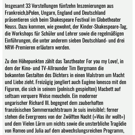
Insgesamt 33 Vorstellungen fünfzehn Inszenierungen aus
Frankreich,bPolen, Ungarn, England und Deutschland
präsentieren sich beim Shakespeare Festival im Globetheater
Neuss. Dazu kommen, wie gewohnt, der Kinder-Shakespeare-Tag,
die Workshops für Schüler und Lehrer sowie die regelmäßigen
Einführungen, die unter anderem sieben Deutschland- und drei
NRW-Premieren erläutern werden.
Zu den Höhepunkten zählt das Tanztheater For you my Love!, in
dem der Kino- und TV-Allrounder Tim Bergmann die
bekannten Gestalten des Dichters in einen Malstrom um Macht
und Liebe zieht. Freizügig jongliert auch Eugène Ionesco mit den
Figuren, die sich in seinem (polnisch gespielten) Macbett auf
seltsam verquere Weise meucheln. Ein moderner
ungarischer Richard III. begegnet dem zauberhaften
französischen Sommernachtstraum Je suis invisible!; ferner
stehen die Evergreens von der Zwölften Nacht (»Was ihr wollt«)
und dem Vielen Lärm um nichts sowie die unsterbliche Tragödie
von Romeo und Julia auf dem abwechslungsreichen Programm,