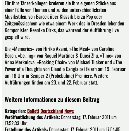
Für ihre Tänzerkollegen kreieren sie ihre eigenen Stücke aus
einer Fülle von Themen und zu den unterschiedlichsten
Musikstilen, von Barock über Klassik bis zu Pop oder
Zeitgenössischem wie etwa einem Werk des in Dresden lebenden
Komponisten Reentko Dirks, das während der Aufführung live
gespielt wird.
Die »Memories« von Hiriko Asami, »The Meal« von Caroline
Beach, »be…ing« von Raquél Martínez & Duosi Zhu, »Time« von
Anna Merkulova, »Rocking Chair« von Michael Tucker und »The
Power of a Thought« von Claudio Cangialosi feiern am 19. Februar
um 18 Uhr in Semper 2 (Probebühne) Premiere. Weitere
Aufführungen finden am 20. und 22. Februar statt.
Weitere Informationen zu diesem Beitrag
Kategorien:
Ballett
Deutschland
News
Veröffentlichung des Artikels:
Donnerstag, 17. Februar 2011 um
17:52:33 Uhr
Erstellung des Artikels:
Donnerstag, 17. Februar 2011 um 17:54:05