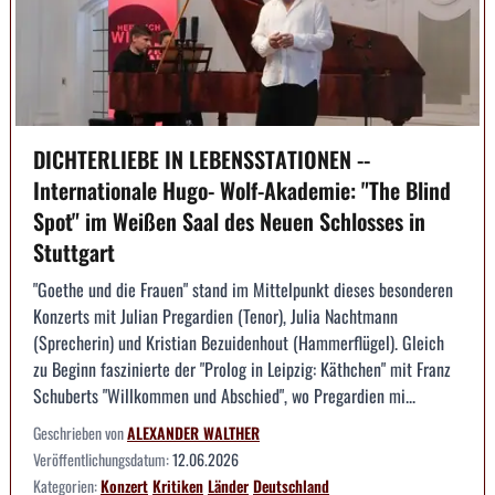
DICHTERLIEBE IN LEBENSSTATIONEN --
Internationale Hugo- Wolf-Akademie: "The Blind
Spot" im Weißen Saal des Neuen Schlosses in
Stuttgart
"Goethe und die Frauen" stand im Mittelpunkt dieses besonderen
Konzerts mit Julian Pregardien (Tenor), Julia Nachtmann
(Sprecherin) und Kristian Bezuidenhout (Hammerflügel). Gleich
zu Beginn faszinierte der "Prolog in Leipzig: Käthchen" mit Franz
Schuberts "Willkommen und Abschied", wo Pregardien mi...
Geschrieben von
ALEXANDER WALTHER
Veröffentlichungsdatum:
12.06.2026
Kategorien:
Konzert
Kritiken
Länder
Deutschland