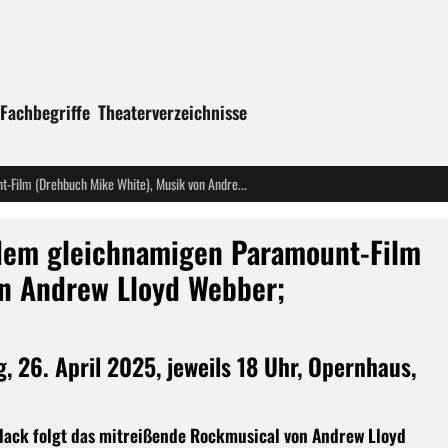
Fachbegriffe
Theaterverzeichnisse
"School of Rock" - Musical nach dem gleichnamigen Paramount-Film (Drehbuch Mike White), Musik von Andrew Lloyd Webber; STAATSTHEATER KASSEL
 dem gleichnamigen Paramount-Film
on Andrew Lloyd Webber;
, 26. April 2025, jeweils 18 Uhr, Opernhaus,
lack folgt das mitreißende Rockmusical von Andrew Lloyd