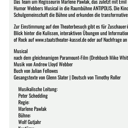
Das Team um Regisseurin Marlene Pawlak, das zuletzt mit Emil u
Humor Webbers Musical in die Raumbühne ANTIPOLIS. Die Kin
Schulgemeinschaft die Bühne und erkunden die transformative 
Zur Einstimmung auf den Theaterbesuch gibt es für Zuschauer:i
Blick hinter die Kulissen, interaktiven Übungen und Informati
of Rock auf www.staatstheater-kassel.de oder auf Nachfrage a
Musical
nach dem gleichnamigen Paramount-Film (Drehbuch Mike Whit
Musik von Andrew Lloyd Webber
Buch von Julian Fellowes
Gesangstexte von Glenn Slater | Deutsch von Timothy Roller
Musikalische Leitung:
Peter Schedding
Regie:
Marlene Pawlak
Bühne:
Wolf Gutjahr