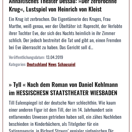
Anhaltisches Theater Dessau: »Der zerbrochne
Krug«, Lustspiel von Heinrich von Kleist
Ein Krug ist zerbrochen. Die Eigentümerin des Kruges, Frau
Marthe, weiß genau, wer der Übeltäter ist: Ruprecht, der Verlobte
ihrer Tochter Eve, der sich des Nachts heimlich in ihr Zimmer
schlich. Der jedoch bestreitet die Tat und gibt an, einen Fremden
bei Eve überrascht zu haben. Das Gericht soll d...
Veröffentlichungsdatum:
13.04.2019
Kategorien:
Deutschland
News
Schauspiel
» Tyll « Nach dem Roman von Daniel Kehlmann
im HESSISCHESN STAATSTHEATER WIESBADEN
Till Eulenspiegel ist der deutsche Narr schlechthin. Wie kaum
einer anderen Figur ist dem Till, der im 14. Jahrhundert sein
entlarvendes Unwesen getrieben haben soll, ein zähes Nachleben
beschieden: in Kinderbüchern, als Titelgeber für ein
Satiremagazin, in Richard Strauss’ genialer sinfonischen Dic...