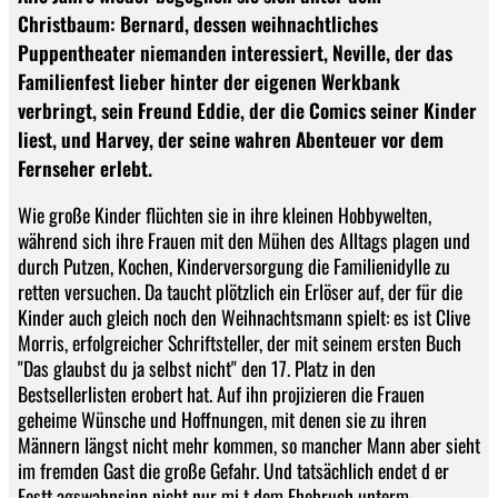
Christbaum: Bernard, dessen weihnachtliches
Puppentheater niemanden interessiert, Neville, der das
Familienfest lieber hinter der eigenen Werkbank
verbringt, sein Freund Eddie, der die Comics seiner Kinder
liest, und Harvey, der seine wahren Abenteuer vor dem
Fernseher erlebt.
Wie große Kinder flüchten sie in ihre kleinen Hobbywelten,
während sich ihre Frauen mit den Mühen des Alltags plagen und
durch Putzen, Kochen, Kinderversorgung die Familienidylle zu
retten versuchen. Da taucht plötzlich ein Erlöser auf, der für die
Kinder auch gleich noch den Weihnachtsmann spielt: es ist Clive
Morris, erfolgreicher Schriftsteller, der mit seinem ersten Buch
"Das glaubst du ja selbst nicht" den 17. Platz in den
Bestsellerlisten erobert hat. Auf ihn projizieren die Frauen
geheime Wünsche und Hoffnungen, mit denen sie zu ihren
Männern längst nicht mehr kommen, so mancher Mann aber sieht
im fremden Gast die große Gefahr. Und tatsächlich endet d er
Festt agswahnsinn nicht nur mi t dem Ehebruch unterm