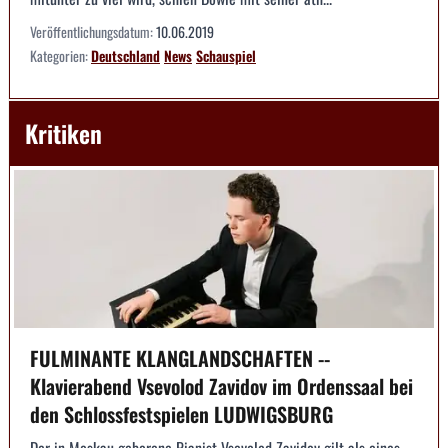
Veröffentlichungsdatum:
10.06.2019
Kategorien:
Deutschland
News
Schauspiel
Kritiken
FULMINANTE KLANGLANDSCHAFTEN --
Klavierabend Vsevolod Zavidov im Ordenssaal bei
den Schlossfestspielen LUDWIGSBURG
Der in Moskau geborene Pianist Vsevolod Zavidov gilt als eines