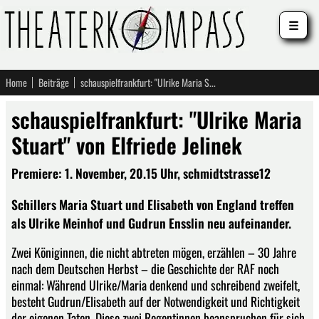
☰
Home
Beiträge
schauspielfrankfurt: "Ulrike Maria Stuart" von Elfriede Jelinek
schauspielfrankfurt: "Ulrike Maria
Stuart" von Elfriede Jelinek
Premiere: 1. November, 20.15 Uhr, schmidtstrasse12
Schillers Maria Stuart und Elisabeth von England treffen
als Ulrike Meinhof und Gudrun Ensslin neu aufeinander.
Zwei Königinnen, die nicht abtreten mögen, erzählen – 30 Jahre
nach dem Deutschen Herbst – die Geschichte der RAF noch
einmal: Während Ulrike/Maria denkend und schreibend zweifelt,
besteht Gudrun/Elisabeth auf der Notwendigkeit und Richtigkeit
der eigenen Taten. Diese zwei Regentinnen beanspruchen für sich