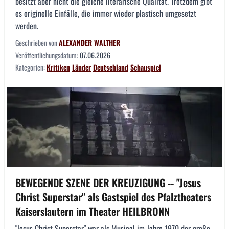
besitzt aber nicht die gleiche literarische Qualität. Trotzdem gibt
es originelle Einfälle, die immer wieder plastisch umgesetzt
werden.
Geschrieben von
ALEXANDER WALTHER
Veröffentlichungsdatum:
07.06.2026
Kategorien:
Kritiken
Länder
Deutschland
Schauspiel
BEWEGENDE SZENE DER KREUZIGUNG -- "Jesus
Christ Superstar" als Gastspiel des Pfalztheaters
Kaiserslautern im Theater HEILBRONN
"Jesus Christ Superstar" war als Musical im Jahre 1970 der große