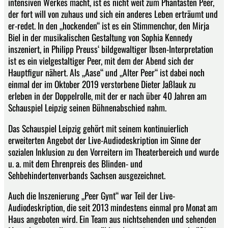
intensiven Werkes macht, ist es nicht weit zum Phantasten Peer,
der fort will von zuhaus und sich ein anderes Leben erträumt und
er-redet. In den „hockenden“ ist es ein Stimmenchor, den Mirja
Biel in der musikalischen Gestaltung von Sophia Kennedy
inszeniert, in Philipp Preuss‘ bildgewaltiger Ibsen-Interpretation
ist es ein vielgestaltiger Peer, mit dem der Abend sich der
Hauptfigur nähert. Als „Aase“ und „Alter Peer“ ist dabei noch
einmal der im Oktober 2019 verstorbene Dieter Jaßlauk zu
erleben in der Doppelrolle, mit der er nach über 40 Jahren am
Schauspiel Leipzig seinen Bühnenabschied nahm.
Das Schauspiel Leipzig gehört mit seinem kontinuierlich
erweiterten Angebot der Live-Audiodeskription im Sinne der
sozialen Inklusion zu den Vorreitern im Theaterbereich und wurde
u. a. mit dem Ehrenpreis des Blinden- und
Sehbehindertenverbands Sachsen ausgezeichnet.
Auch die Inszenierung „Peer Gynt“ war Teil der Live-
Audiodeskription, die seit 2013 mindestens einmal pro Monat am
Haus angeboten wird. Ein Team aus nichtsehenden und sehenden