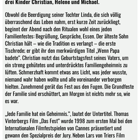
drei Kinder Christian, Helene und Michael.
Obwohl die Beerdigung seiner Tochter Linda, die sich völlig
überraschend das Leben nahm, erst kurze Zeit zurückliegt,
beginnt der Abend nach den Ritualen wohl eines jeden
Familienfestes: Begrüßung, Gespräche, Essen. Der älteste Sohn
Christian hält – wie die Tradition es verlangt – die erste
Tischrede; er gibt ihr den merkwürdigen Titel „Wenn Papa
badete“. Christian nutzt das Geburtstagsfest seines Vaters, um
ein streng gehütetes und unterdrücktes Familiengeheimnis zu
lüften. Schmerzhaft kommt etwas ans Licht, was jeder wusste,
niemand wahr haben wollte und alle voreinander verborgen
hielten. Zunehmend gerät das Fest aus den Fugen. Die Grundfeste
der Familie sind erschüttert, am Morgen ist nichts mehr so, wie
es war.
„Jede Familie hat ein Geheimnis.“, lautet der Untertitel. Thomas
Vinterbergs Film „Das Fest“ wurde 1998 zum ersten Mal bei den
Internationalen Filmfestspielen von Cannes präsentiert und
gewann den Spezialpreis der Jury. Neben Lars von Triers Film