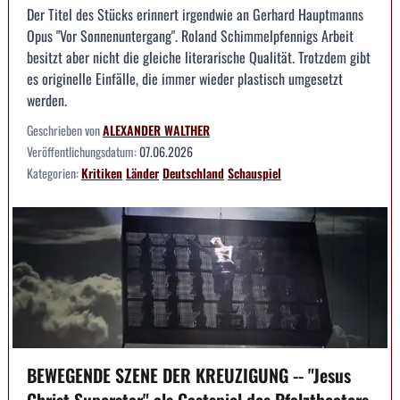
Der Titel des Stücks erinnert irgendwie an Gerhard Hauptmanns
Opus "Vor Sonnenuntergang". Roland Schimmelpfennigs Arbeit
besitzt aber nicht die gleiche literarische Qualität. Trotzdem gibt
es originelle Einfälle, die immer wieder plastisch umgesetzt
werden.
Geschrieben von
ALEXANDER WALTHER
Veröffentlichungsdatum:
07.06.2026
Kategorien:
Kritiken
Länder
Deutschland
Schauspiel
BEWEGENDE SZENE DER KREUZIGUNG -- "Jesus
Christ Superstar" als Gastspiel des Pfalztheaters