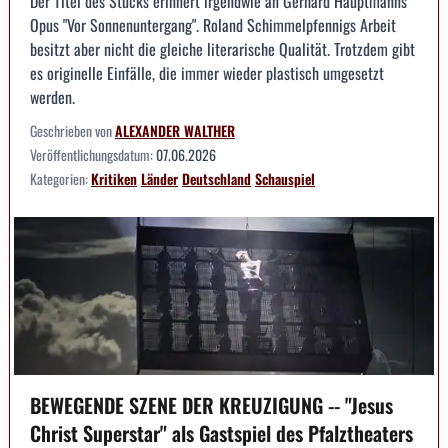
Der Titel des Stücks erinnert irgendwie an Gerhard Hauptmanns
Opus "Vor Sonnenuntergang". Roland Schimmelpfennigs Arbeit
besitzt aber nicht die gleiche literarische Qualität. Trotzdem gibt
es originelle Einfälle, die immer wieder plastisch umgesetzt
werden.
Geschrieben von
ALEXANDER WALTHER
Veröffentlichungsdatum:
07.06.2026
Kategorien:
Kritiken
Länder
Deutschland
Schauspiel
BEWEGENDE SZENE DER KREUZIGUNG -- "Jesus
Christ Superstar" als Gastspiel des Pfalztheaters