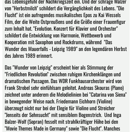
das Lebensgefühl der Nachkriegszeit ein. Und der schräge Walzer
von "Herbstmilch" schildert die Vergänglichkeit des Lebens. "Die
Flucht" ist ein aufregendes musikalisches Epos zu Kai Wessels
Film, der die Weite Ostpreußens und die Größe einer Frauenfigur
zum Inhalt hat. "Evolution. Konzert für Klavier und Orchester"
schildert die Entwicklung von Harmonie, Wettbewerb und
Kooperation mit Saxophon und Rockdrums, während "Das
Wunder des Mauerfalls - Leipzig 1989" an den legendären Herbst
des Jahres 1989 erinnert.
Das "Wunder von Leipzig" erscheint hier als Stimmung der
"Friedlichen Revolution" zwischen ruhigen Kirchenklängen und
dramatischen Passagen. Das WDR Funkhausorchester wird von
Frank Strobel sehr einfühlsam geleitet. Andreas Skouras (Piano)
zeichnet unter anderem die Melodielinien bei "Catarina von Siena"
in bewegender Weise nach. Friedemann Eichhorn (Violine)
überzeugt nicht nur bei der Elegie für Violine und Streicher
"Jenseits der Sehnsucht" mit sensiblem Bogenstrich. Und Inga
Balzer-Wolf (Sopran) fesselt mit strahlkräftiger Höhe bei den
"Movie Themes Made in Germany" sowie "Die Flucht". Manches