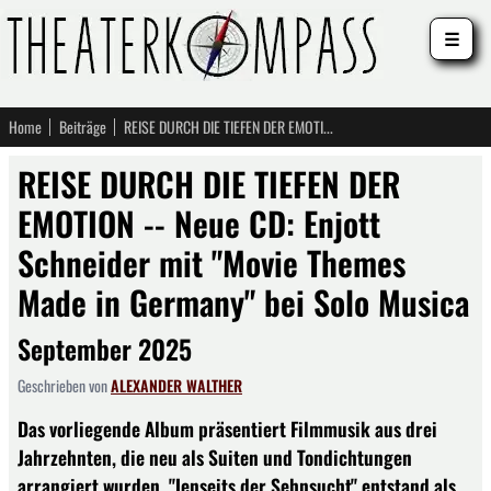
☰
Home
Beiträge
REISE DURCH DIE TIEFEN DER EMOTION -- Neue CD: Enjott Schneider mit "Movie Themes Made in Germany" bei Solo Musica
REISE DURCH DIE TIEFEN DER
EMOTION -- Neue CD: Enjott
Schneider mit "Movie Themes
Made in Germany" bei Solo Musica
September 2025
Geschrieben von
ALEXANDER WALTHER
Das vorliegende Album präsentiert Filmmusik aus drei
Jahrzehnten, die neu als Suiten und Tondichtungen
arrangiert wurden. "Jenseits der Sehnsucht" entstand als