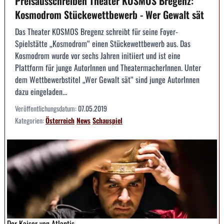
Preisausschreiben Theater KOSMOS Bregenz:
Kosmodrom Stückewettbewerb - Wer Gewalt sät
Das Theater KOSMOS Bregenz schreibt für seine Foyer-
Spielstätte „Kosmodrom“ einen Stückewettbewerb aus. Das
Kosmodrom wurde vor sechs Jahren initiiert und ist eine
Plattform für junge AutorInnen und TheatermacherInnen. Unter
dem Wettbewerbstitel „Wer Gewalt sät“ sind junge AutorInnen
dazu eingeladen...
Veröffentlichungsdatum:
07.05.2019
Kategorien:
Österreich
News
Schauspiel
Der Kaiser von Atlantis