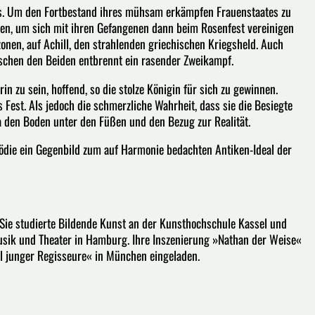
kes. Um den Fortbestand ihres mühsam erkämpfen Frauenstaates zu
en, um sich mit ihren Gefangenen dann beim Rosenfest vereinigen
zonen, auf Achill, den strahlenden griechischen Kriegsheld. Auch
ischen den Beiden entbrennt ein rasender Zweikampf.
erin zu sein, hoffend, so die stolze Königin für sich zu gewinnen.
Fest. Als jedoch die schmerzliche Wahrheit, dass sie die Besiegte
ea den Boden unter den Füßen und den Bezug zur Realität.
gödie ein Gegenbild zum auf Harmonie bedachten Antiken-Ideal der
. Sie studierte Bildende Kunst an der Kunsthochschule Kassel und
usik und Theater in Hamburg. Ihre Inszenierung »Nathan der Weise«
l junger Regisseure« in München eingeladen.