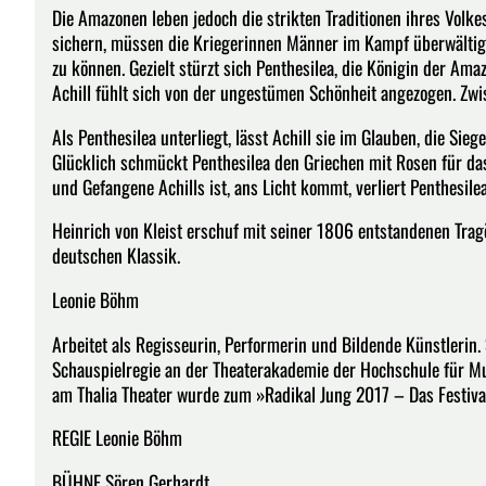
Die Amazonen leben jedoch die strikten Traditionen ihres Vol
sichern, müssen die Kriegerinnen Männer im Kampf überwältig
zu können. Gezielt stürzt sich Penthesilea, die Königin der Ama
Achill fühlt sich von der ungestümen Schönheit angezogen. Zw
Als Penthesilea unterliegt, lässt Achill sie im Glauben, die Sieg
Glücklich schmückt Penthesilea den Griechen mit Rosen für das 
und Gefangene Achills ist, ans Licht kommt, verliert Penthesil
Heinrich von Kleist erschuf mit seiner 1806 entstandenen Tra
deutschen Klassik.
Leonie Böhm
Arbeitet als Regisseurin, Performerin und Bildende Künstlerin
Schauspielregie an der Theaterakademie der Hochschule für M
am Thalia Theater wurde zum »Radikal Jung 2017 – Das Festiva
REGIE Leonie Böhm
BÜHNE Sören Gerhardt