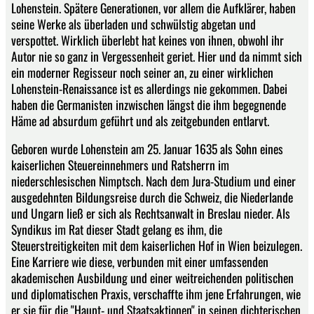
Lohenstein. Spätere Generationen, vor allem die Aufklärer, haben
seine Werke als überladen und schwülstig abgetan und
verspottet. Wirklich überlebt hat keines von ihnen, obwohl ihr
Autor nie so ganz in Vergessenheit geriet. Hier und da nimmt sich
ein moderner Regisseur noch seiner an, zu einer wirklichen
Lohenstein-Renaissance ist es allerdings nie gekommen. Dabei
haben die Germanisten inzwischen längst die ihm begegnende
Häme ad absurdum geführt und als zeitgebunden entlarvt.
Geboren wurde Lohenstein am 25. Januar 1635 als Sohn eines
kaiserlichen Steuereinnehmers und Ratsherrn im
niederschlesischen Nimptsch. Nach dem Jura-Studium und einer
ausgedehnten Bildungsreise durch die Schweiz, die Niederlande
und Ungarn ließ er sich als Rechtsanwalt in Breslau nieder. Als
Syndikus im Rat dieser Stadt gelang es ihm, die
Steuerstreitigkeiten mit dem kaiserlichen Hof in Wien beizulegen.
Eine Karriere wie diese, verbunden mit einer umfassenden
akademischen Ausbildung und einer weitreichenden politischen
und diplomatischen Praxis, verschaffte ihm jene Erfahrungen, wie
er sie für die "Haupt- und Staatsaktionen" in seinen dichterischen