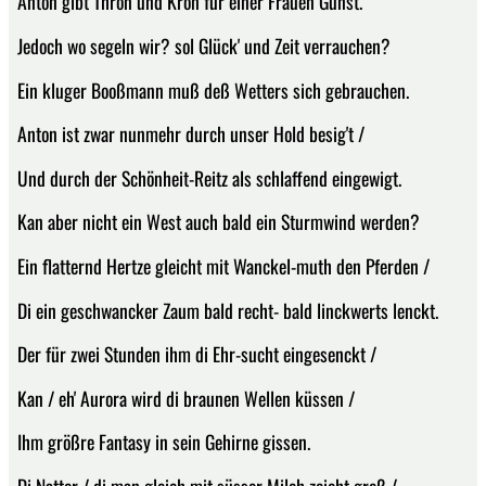
Anton gibt Thron und Kron für einer Frauen Gunst.
Jedoch wo segeln wir? sol Glück' und Zeit verrauchen?
Ein kluger Booßmann muß deß Wetters sich gebrauchen.
Anton ist zwar nunmehr durch unser Hold besig't /
Und durch der Schönheit-Reitz als schlaffend eingewigt.
Kan aber nicht ein West auch bald ein Sturmwind werden?
Ein flatternd Hertze gleicht mit Wanckel-muth den Pferden /
Di ein geschwancker Zaum bald recht- bald linckwerts lenckt.
Der für zwei Stunden ihm di Ehr-sucht eingesenckt /
Kan / eh' Aurora wird di braunen Wellen küssen /
Ihm größre Fantasy in sein Gehirne gissen.
Di Natter / di man gleich mit süsser Milch zeicht groß /