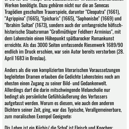
Werken benötigte. Dazu gehören nicht nur die an Senecas
Tragödien geschulten Trauerspiele, darunter "Cleopatra" (1661),
"Agrippina" (1665), "Epicharis" (1665), "Sophonisbe" (1669) und
"Ibrahim Sultan" (1673), sondern auch der umfangreiche höfisch-
historische Staatsroman "Großmüthiger Feldherr Arminius", mit
dem Lohenstein einen Höhepunkt spätbarocker Romankunst
erreichte. Als das 3000 Seiten umfassende Riesenwerk 1689/90
endlich im Druck erschien, war sein Autor bereits verstorben (28.
April 1683 in Breslau).
Anders als die von komplizierten literarischen Voraussetzungen
begleiteten Dramen erlauben die Gedichte Lohensteins noch am
ehesten einen Zugang zu seiner Bild- und Gedankenwelt.
Allerdings darf die darin mitschwingende Melancholie nur
bedingt als persönliche Gefühlsäußerung des Verfassers
aufgefasst werden. Worum es diesem, wie auch den anderen
Dichtern seiner Zeit, ging, war das Typische, Verallgemeinerbare,
zum moralischen Exempel Geeignete:
Dis Leben ist ein Kürbis/ die Schal' ist Fleisch und Knochen;