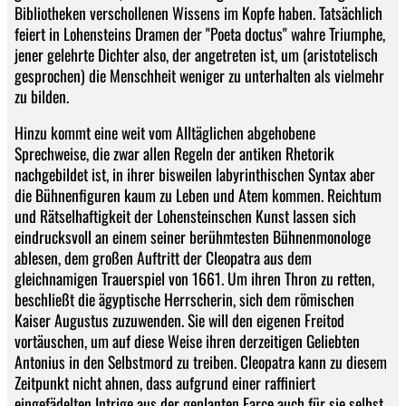
Bibliotheken verschollenen Wissens im Kopfe haben. Tatsächlich
feiert in Lohensteins Dramen der "Poeta doctus" wahre Triumphe,
jener gelehrte Dichter also, der angetreten ist, um (aristotelisch
gesprochen) die Menschheit weniger zu unterhalten als vielmehr
zu bilden.
Hinzu kommt eine weit vom Alltäglichen abgehobene
Sprechweise, die zwar allen Regeln der antiken Rhetorik
nachgebildet ist, in ihrer bisweilen labyrinthischen Syntax aber
die Bühnenfiguren kaum zu Leben und Atem kommen. Reichtum
und Rätselhaftigkeit der Lohensteinschen Kunst lassen sich
eindrucksvoll an einem seiner berühmtesten Bühnenmonologe
ablesen, dem großen Auftritt der Cleopatra aus dem
gleichnamigen Trauerspiel von 1661. Um ihren Thron zu retten,
beschließt die ägyptische Herrscherin, sich dem römischen
Kaiser Augustus zuzuwenden. Sie will den eigenen Freitod
vortäuschen, um auf diese Weise ihren derzeitigen Geliebten
Antonius in den Selbstmord zu treiben. Cleopatra kann zu diesem
Zeitpunkt nicht ahnen, dass aufgrund einer raffiniert
eingefädelten Intrige aus der geplanten Farce auch für sie selbst