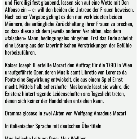
und Fiordiligi fest glaubend, lassen sich auf eine Wette mit Don
Alfonso ein – er will den beiden die Untreue der Frauen beweisen.
Nach seiner Vorgabe gelingt es den nun verkleideten beiden
Männern, die anfängliche Zurückhaltung ihrer Frauen zu brechen,
so dass diese sich dem jeweils anderen Verlobten, also dem
»falschen« Mann, bedingungslos hingeben. Erst das Ende scheint
eine Lösung aus den labyrinthischen Verstrickungen der Gefühle
herbeizuführen.
Kaiser Joseph II. erteilte Mozart den Auftrag für die 1790 in Wien
uraufgeführte Oper, deren Musik samt Libretto von Lorenzo da
Ponte eine Sogwirkung entwickelt, die aus einem Spiel Ernst
macht. Mittels halb scherzhafter Maskerade lässt sie wahre, die
Existenz hinterfragende Leidenschaften ans Tageslicht treten,
denen sich keiner der Handelnden entziehen kann.
Dramma giocoso in zwei Akten von Wolfgang Amadeus Mozart
In italienischer Sprache mit deutschen Übertiteln
Musikalische Leitung: Omer Meir Wellber