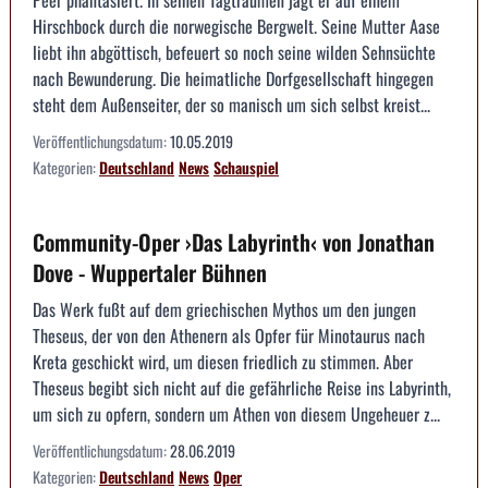
Peer phantasiert. In seinen Tagträumen jagt er auf einem
Hirschbock durch die norwegische Bergwelt. Seine Mutter Aase
liebt ihn abgöttisch, befeuert so noch seine wilden Sehnsüchte
nach Bewunderung. Die heimatliche Dorfgesellschaft hingegen
steht dem Außenseiter, der so manisch um sich selbst kreist...
Veröffentlichungsdatum:
10.05.2019
Kategorien:
Deutschland
News
Schauspiel
Community-Oper ›Das Labyrinth‹ von Jonathan
Dove - Wuppertaler Bühnen
Das Werk fußt auf dem griechischen Mythos um den jungen
Theseus, der von den Athenern als Opfer für Minotaurus nach
Kreta geschickt wird, um diesen friedlich zu stimmen. Aber
Theseus begibt sich nicht auf die gefährliche Reise ins Labyrinth,
um sich zu opfern, sondern um Athen von diesem Ungeheuer z...
Veröffentlichungsdatum:
28.06.2019
Kategorien:
Deutschland
News
Oper